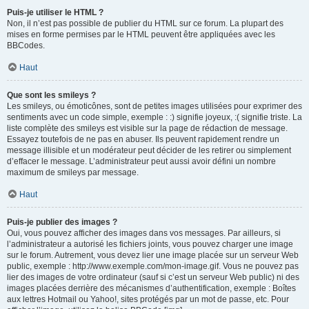
Puis-je utiliser le HTML ?
Non, il n’est pas possible de publier du HTML sur ce forum. La plupart des
mises en forme permises par le HTML peuvent être appliquées avec les
BBCodes.
Haut
Que sont les smileys ?
Les smileys, ou émoticônes, sont de petites images utilisées pour exprimer des
sentiments avec un code simple, exemple : :) signifie joyeux, :( signifie triste. La
liste complète des smileys est visible sur la page de rédaction de message.
Essayez toutefois de ne pas en abuser. Ils peuvent rapidement rendre un
message illisible et un modérateur peut décider de les retirer ou simplement
d’effacer le message. L’administrateur peut aussi avoir défini un nombre
maximum de smileys par message.
Haut
Puis-je publier des images ?
Oui, vous pouvez afficher des images dans vos messages. Par ailleurs, si
l’administrateur a autorisé les fichiers joints, vous pouvez charger une image
sur le forum. Autrement, vous devez lier une image placée sur un serveur Web
public, exemple : http://www.exemple.com/mon-image.gif. Vous ne pouvez pas
lier des images de votre ordinateur (sauf si c’est un serveur Web public) ni des
images placées derrière des mécanismes d’authentification, exemple : Boîtes
aux lettres Hotmail ou Yahoo!, sites protégés par un mot de passe, etc. Pour