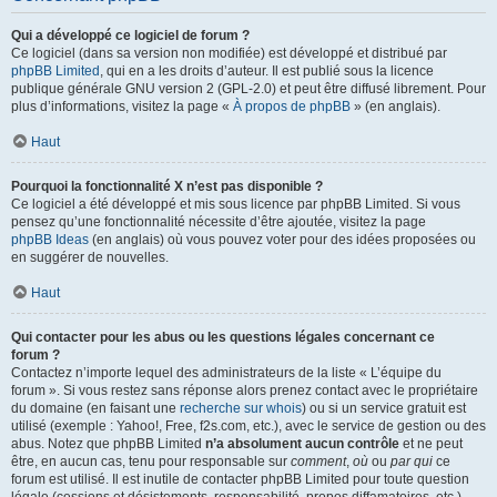
Qui a développé ce logiciel de forum ?
Ce logiciel (dans sa version non modifiée) est développé et distribué par
phpBB Limited
, qui en a les droits d’auteur. Il est publié sous la licence
publique générale GNU version 2 (GPL-2.0) et peut être diffusé librement. Pour
plus d’informations, visitez la page «
À propos de phpBB
» (en anglais).
Haut
Pourquoi la fonctionnalité X n’est pas disponible ?
Ce logiciel a été développé et mis sous licence par phpBB Limited. Si vous
pensez qu’une fonctionnalité nécessite d’être ajoutée, visitez la page
phpBB Ideas
(en anglais) où vous pouvez voter pour des idées proposées ou
en suggérer de nouvelles.
Haut
Qui contacter pour les abus ou les questions légales concernant ce
forum ?
Contactez n’importe lequel des administrateurs de la liste « L’équipe du
forum ». Si vous restez sans réponse alors prenez contact avec le propriétaire
du domaine (en faisant une
recherche sur whois
) ou si un service gratuit est
utilisé (exemple : Yahoo!, Free, f2s.com, etc.), avec le service de gestion ou des
abus. Notez que phpBB Limited
n’a absolument aucun contrôle
et ne peut
être, en aucun cas, tenu pour responsable sur
comment
,
où
ou
par qui
ce
forum est utilisé. Il est inutile de contacter phpBB Limited pour toute question