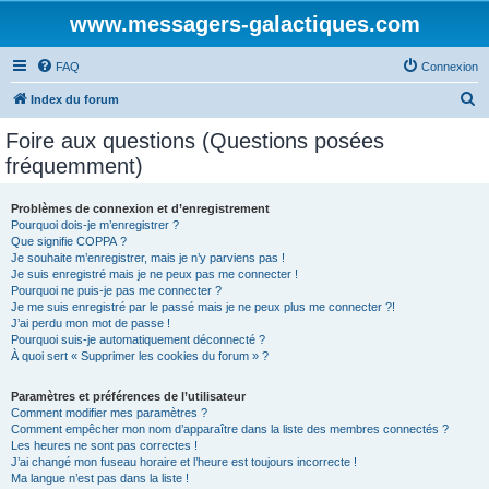
www.messagers-galactiques.com
FAQ
Connexion
R
Index du forum
e
Foire aux questions (Questions posées
c
fréquemment)
h
e
Problèmes de connexion et d’enregistrement
Pourquoi dois-je m’enregistrer ?
r
Que signifie COPPA ?
c
Je souhaite m’enregistrer, mais je n’y parviens pas !
Je suis enregistré mais je ne peux pas me connecter !
h
Pourquoi ne puis-je pas me connecter ?
Je me suis enregistré par le passé mais je ne peux plus me connecter ?!
e
J’ai perdu mon mot de passe !
r
Pourquoi suis-je automatiquement déconnecté ?
À quoi sert « Supprimer les cookies du forum » ?
Paramètres et préférences de l’utilisateur
Comment modifier mes paramètres ?
Comment empêcher mon nom d’apparaître dans la liste des membres connectés ?
Les heures ne sont pas correctes !
J’ai changé mon fuseau horaire et l’heure est toujours incorrecte !
Ma langue n’est pas dans la liste !