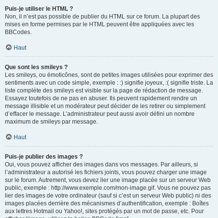
Puis-je utiliser le HTML ?
Non, il n’est pas possible de publier du HTML sur ce forum. La plupart des
mises en forme permises par le HTML peuvent être appliquées avec les
BBCodes.
Haut
Que sont les smileys ?
Les smileys, ou émoticônes, sont de petites images utilisées pour exprimer des
sentiments avec un code simple, exemple : :) signifie joyeux, :( signifie triste. La
liste complète des smileys est visible sur la page de rédaction de message.
Essayez toutefois de ne pas en abuser. Ils peuvent rapidement rendre un
message illisible et un modérateur peut décider de les retirer ou simplement
d’effacer le message. L’administrateur peut aussi avoir défini un nombre
maximum de smileys par message.
Haut
Puis-je publier des images ?
Oui, vous pouvez afficher des images dans vos messages. Par ailleurs, si
l’administrateur a autorisé les fichiers joints, vous pouvez charger une image
sur le forum. Autrement, vous devez lier une image placée sur un serveur Web
public, exemple : http://www.exemple.com/mon-image.gif. Vous ne pouvez pas
lier des images de votre ordinateur (sauf si c’est un serveur Web public) ni des
images placées derrière des mécanismes d’authentification, exemple : Boîtes
aux lettres Hotmail ou Yahoo!, sites protégés par un mot de passe, etc. Pour