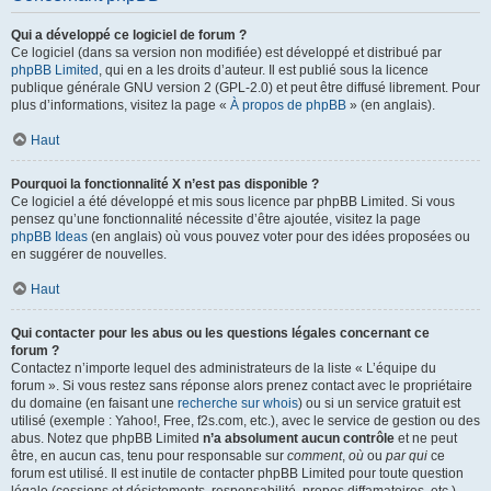
Qui a développé ce logiciel de forum ?
Ce logiciel (dans sa version non modifiée) est développé et distribué par
phpBB Limited
, qui en a les droits d’auteur. Il est publié sous la licence
publique générale GNU version 2 (GPL-2.0) et peut être diffusé librement. Pour
plus d’informations, visitez la page «
À propos de phpBB
» (en anglais).
Haut
Pourquoi la fonctionnalité X n’est pas disponible ?
Ce logiciel a été développé et mis sous licence par phpBB Limited. Si vous
pensez qu’une fonctionnalité nécessite d’être ajoutée, visitez la page
phpBB Ideas
(en anglais) où vous pouvez voter pour des idées proposées ou
en suggérer de nouvelles.
Haut
Qui contacter pour les abus ou les questions légales concernant ce
forum ?
Contactez n’importe lequel des administrateurs de la liste « L’équipe du
forum ». Si vous restez sans réponse alors prenez contact avec le propriétaire
du domaine (en faisant une
recherche sur whois
) ou si un service gratuit est
utilisé (exemple : Yahoo!, Free, f2s.com, etc.), avec le service de gestion ou des
abus. Notez que phpBB Limited
n’a absolument aucun contrôle
et ne peut
être, en aucun cas, tenu pour responsable sur
comment
,
où
ou
par qui
ce
forum est utilisé. Il est inutile de contacter phpBB Limited pour toute question