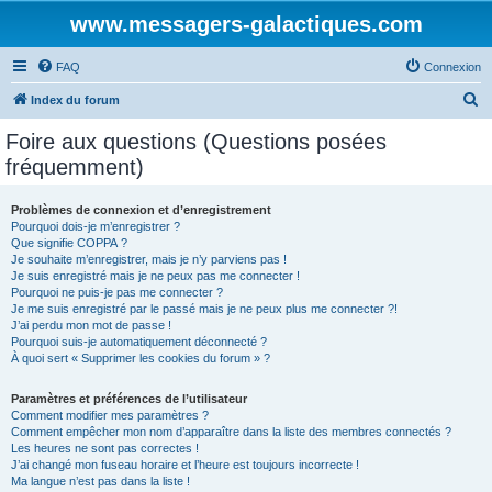
www.messagers-galactiques.com
FAQ
Connexion
R
Index du forum
e
Foire aux questions (Questions posées
c
fréquemment)
h
e
Problèmes de connexion et d’enregistrement
Pourquoi dois-je m’enregistrer ?
r
Que signifie COPPA ?
c
Je souhaite m’enregistrer, mais je n’y parviens pas !
Je suis enregistré mais je ne peux pas me connecter !
h
Pourquoi ne puis-je pas me connecter ?
Je me suis enregistré par le passé mais je ne peux plus me connecter ?!
e
J’ai perdu mon mot de passe !
r
Pourquoi suis-je automatiquement déconnecté ?
À quoi sert « Supprimer les cookies du forum » ?
Paramètres et préférences de l’utilisateur
Comment modifier mes paramètres ?
Comment empêcher mon nom d’apparaître dans la liste des membres connectés ?
Les heures ne sont pas correctes !
J’ai changé mon fuseau horaire et l’heure est toujours incorrecte !
Ma langue n’est pas dans la liste !