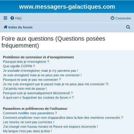
www.messagers-galactiques.com
FAQ
Connexion
R
Index du forum
e
Foire aux questions (Questions posées
c
fréquemment)
h
e
Problèmes de connexion et d’enregistrement
Pourquoi dois-je m’enregistrer ?
r
Que signifie COPPA ?
c
Je souhaite m’enregistrer, mais je n’y parviens pas !
Je suis enregistré mais je ne peux pas me connecter !
h
Pourquoi ne puis-je pas me connecter ?
Je me suis enregistré par le passé mais je ne peux plus me connecter ?!
e
J’ai perdu mon mot de passe !
r
Pourquoi suis-je automatiquement déconnecté ?
À quoi sert « Supprimer les cookies du forum » ?
Paramètres et préférences de l’utilisateur
Comment modifier mes paramètres ?
Comment empêcher mon nom d’apparaître dans la liste des membres connectés ?
Les heures ne sont pas correctes !
J’ai changé mon fuseau horaire et l’heure est toujours incorrecte !
Ma langue n’est pas dans la liste !