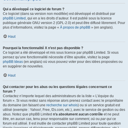
Qui a développé ce logiciel de forum ?
Ce logiciel (dans sa version non modifiée) est développé et distribué par
phpBB Limited
, qui en a les droits d’auteur. Il est publié sous la licence
publique générale GNU version 2 (GPL-2.0) et peut être diffusé librement. Pour
plus d’informations, visitez la page «
À propos de phpBB
» (en anglais).
Haut
Pourquoi la fonctionnalité X n’est pas disponible ?
Ce logiciel a été développé et mis sous licence par phpBB Limited. Si vous
pensez qu’une fonctionnalité nécessite d’être ajoutée, visitez la page
phpBB Ideas
(en anglais) où vous pouvez voter pour des idées proposées ou
en suggérer de nouvelles.
Haut
Qui contacter pour les abus ou les questions légales concernant ce
forum ?
Contactez n’importe lequel des administrateurs de la liste « L’équipe du
forum ». Si vous restez sans réponse alors prenez contact avec le propriétaire
du domaine (en faisant une
recherche sur whois
) ou si un service gratuit est
utilisé (exemple : Yahoo!, Free, f2s.com, etc.), avec le service de gestion ou des
abus. Notez que phpBB Limited
n’a absolument aucun contrôle
et ne peut
être, en aucun cas, tenu pour responsable sur
comment
,
où
ou
par qui
ce
forum est utilisé. Il est inutile de contacter phpBB Limited pour toute question