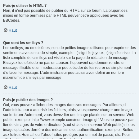
Puis-je utiliser le HTML ?
Non, il n’est pas possible de publier du HTML sur ce forum. La plupart des
mises en forme permises par le HTML peuvent être appliquées avec les
BBCodes.
Haut
Que sont les smileys ?
Les smileys, ou émoticônes, sont de petites images utilisées pour exprimer des
sentiments avec un code simple, exemple : :) signifie joyeux, :( signifie triste. La
liste complète des smileys est visible sur la page de rédaction de message.
Essayez toutefois de ne pas en abuser. Ils peuvent rapidement rendre un
message illisible et un modérateur peut décider de les retirer ou simplement
d’effacer le message. L’administrateur peut aussi avoir défini un nombre
maximum de smileys par message.
Haut
Puis-je publier des images ?
Oui, vous pouvez afficher des images dans vos messages. Par ailleurs, si
l’administrateur a autorisé les fichiers joints, vous pouvez charger une image
sur le forum. Autrement, vous devez lier une image placée sur un serveur Web
public, exemple : http://www.exemple.com/mon-image.gif. Vous ne pouvez pas
lier des images de votre ordinateur (sauf si c’est un serveur Web public) ni des
images placées derrière des mécanismes d’authentification, exemple : Boîtes
aux lettres Hotmail ou Yahoo!, sites protégés par un mot de passe, etc. Pour