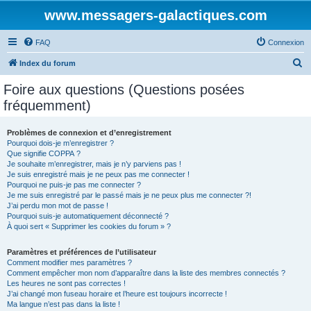
www.messagers-galactiques.com
FAQ
Connexion
R
Index du forum
e
Foire aux questions (Questions posées
c
fréquemment)
h
e
Problèmes de connexion et d’enregistrement
Pourquoi dois-je m’enregistrer ?
r
Que signifie COPPA ?
c
Je souhaite m’enregistrer, mais je n’y parviens pas !
Je suis enregistré mais je ne peux pas me connecter !
h
Pourquoi ne puis-je pas me connecter ?
Je me suis enregistré par le passé mais je ne peux plus me connecter ?!
e
J’ai perdu mon mot de passe !
r
Pourquoi suis-je automatiquement déconnecté ?
À quoi sert « Supprimer les cookies du forum » ?
Paramètres et préférences de l’utilisateur
Comment modifier mes paramètres ?
Comment empêcher mon nom d’apparaître dans la liste des membres connectés ?
Les heures ne sont pas correctes !
J’ai changé mon fuseau horaire et l’heure est toujours incorrecte !
Ma langue n’est pas dans la liste !