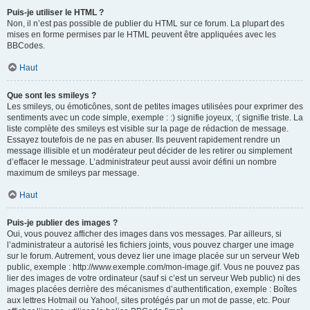
Puis-je utiliser le HTML ?
Non, il n’est pas possible de publier du HTML sur ce forum. La plupart des
mises en forme permises par le HTML peuvent être appliquées avec les
BBCodes.
Haut
Que sont les smileys ?
Les smileys, ou émoticônes, sont de petites images utilisées pour exprimer des
sentiments avec un code simple, exemple : :) signifie joyeux, :( signifie triste. La
liste complète des smileys est visible sur la page de rédaction de message.
Essayez toutefois de ne pas en abuser. Ils peuvent rapidement rendre un
message illisible et un modérateur peut décider de les retirer ou simplement
d’effacer le message. L’administrateur peut aussi avoir défini un nombre
maximum de smileys par message.
Haut
Puis-je publier des images ?
Oui, vous pouvez afficher des images dans vos messages. Par ailleurs, si
l’administrateur a autorisé les fichiers joints, vous pouvez charger une image
sur le forum. Autrement, vous devez lier une image placée sur un serveur Web
public, exemple : http://www.exemple.com/mon-image.gif. Vous ne pouvez pas
lier des images de votre ordinateur (sauf si c’est un serveur Web public) ni des
images placées derrière des mécanismes d’authentification, exemple : Boîtes
aux lettres Hotmail ou Yahoo!, sites protégés par un mot de passe, etc. Pour