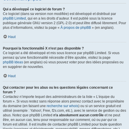
Qui a développé ce logiciel de forum ?
Ce logiciel (dans sa version non modifiée) est développé et distribué par
phpBB Limited
, qui en a les droits d’auteur. Il est publié sous la licence
publique générale GNU version 2 (GPL-2.0) et peut être diffusé librement. Pour
plus d’informations, visitez la page «
À propos de phpBB
» (en anglais).
Haut
Pourquoi la fonctionnalité X n’est pas disponible ?
Ce logiciel a été développé et mis sous licence par phpBB Limited. Si vous
pensez qu’une fonctionnalité nécessite d’être ajoutée, visitez la page
phpBB Ideas
(en anglais) où vous pouvez voter pour des idées proposées ou
en suggérer de nouvelles.
Haut
Qui contacter pour les abus ou les questions légales concernant ce
forum ?
Contactez n’importe lequel des administrateurs de la liste « L’équipe du
forum ». Si vous restez sans réponse alors prenez contact avec le propriétaire
du domaine (en faisant une
recherche sur whois
) ou si un service gratuit est
utilisé (exemple : Yahoo!, Free, f2s.com, etc.), avec le service de gestion ou des
abus. Notez que phpBB Limited
n’a absolument aucun contrôle
et ne peut
être, en aucun cas, tenu pour responsable sur
comment
,
où
ou
par qui
ce
forum est utilisé. Il est inutile de contacter phpBB Limited pour toute question