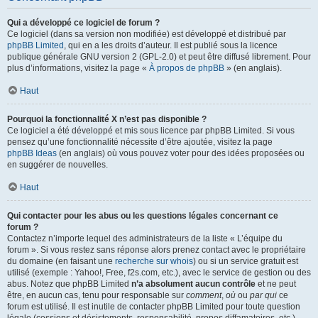
Qui a développé ce logiciel de forum ?
Ce logiciel (dans sa version non modifiée) est développé et distribué par
phpBB Limited
, qui en a les droits d’auteur. Il est publié sous la licence
publique générale GNU version 2 (GPL-2.0) et peut être diffusé librement. Pour
plus d’informations, visitez la page «
À propos de phpBB
» (en anglais).
Haut
Pourquoi la fonctionnalité X n’est pas disponible ?
Ce logiciel a été développé et mis sous licence par phpBB Limited. Si vous
pensez qu’une fonctionnalité nécessite d’être ajoutée, visitez la page
phpBB Ideas
(en anglais) où vous pouvez voter pour des idées proposées ou
en suggérer de nouvelles.
Haut
Qui contacter pour les abus ou les questions légales concernant ce
forum ?
Contactez n’importe lequel des administrateurs de la liste « L’équipe du
forum ». Si vous restez sans réponse alors prenez contact avec le propriétaire
du domaine (en faisant une
recherche sur whois
) ou si un service gratuit est
utilisé (exemple : Yahoo!, Free, f2s.com, etc.), avec le service de gestion ou des
abus. Notez que phpBB Limited
n’a absolument aucun contrôle
et ne peut
être, en aucun cas, tenu pour responsable sur
comment
,
où
ou
par qui
ce
forum est utilisé. Il est inutile de contacter phpBB Limited pour toute question