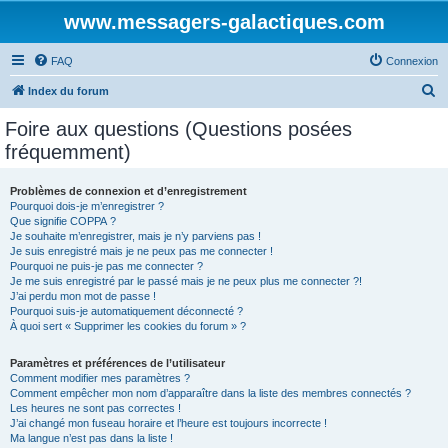
www.messagers-galactiques.com
FAQ
Connexion
R
Index du forum
e
Foire aux questions (Questions posées
c
fréquemment)
h
e
Problèmes de connexion et d’enregistrement
Pourquoi dois-je m’enregistrer ?
r
Que signifie COPPA ?
c
Je souhaite m’enregistrer, mais je n’y parviens pas !
Je suis enregistré mais je ne peux pas me connecter !
h
Pourquoi ne puis-je pas me connecter ?
Je me suis enregistré par le passé mais je ne peux plus me connecter ?!
e
J’ai perdu mon mot de passe !
r
Pourquoi suis-je automatiquement déconnecté ?
À quoi sert « Supprimer les cookies du forum » ?
Paramètres et préférences de l’utilisateur
Comment modifier mes paramètres ?
Comment empêcher mon nom d’apparaître dans la liste des membres connectés ?
Les heures ne sont pas correctes !
J’ai changé mon fuseau horaire et l’heure est toujours incorrecte !
Ma langue n’est pas dans la liste !