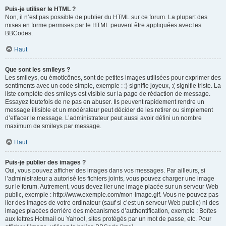
Puis-je utiliser le HTML ?
Non, il n’est pas possible de publier du HTML sur ce forum. La plupart des
mises en forme permises par le HTML peuvent être appliquées avec les
BBCodes.
Haut
Que sont les smileys ?
Les smileys, ou émoticônes, sont de petites images utilisées pour exprimer des
sentiments avec un code simple, exemple : :) signifie joyeux, :( signifie triste. La
liste complète des smileys est visible sur la page de rédaction de message.
Essayez toutefois de ne pas en abuser. Ils peuvent rapidement rendre un
message illisible et un modérateur peut décider de les retirer ou simplement
d’effacer le message. L’administrateur peut aussi avoir défini un nombre
maximum de smileys par message.
Haut
Puis-je publier des images ?
Oui, vous pouvez afficher des images dans vos messages. Par ailleurs, si
l’administrateur a autorisé les fichiers joints, vous pouvez charger une image
sur le forum. Autrement, vous devez lier une image placée sur un serveur Web
public, exemple : http://www.exemple.com/mon-image.gif. Vous ne pouvez pas
lier des images de votre ordinateur (sauf si c’est un serveur Web public) ni des
images placées derrière des mécanismes d’authentification, exemple : Boîtes
aux lettres Hotmail ou Yahoo!, sites protégés par un mot de passe, etc. Pour