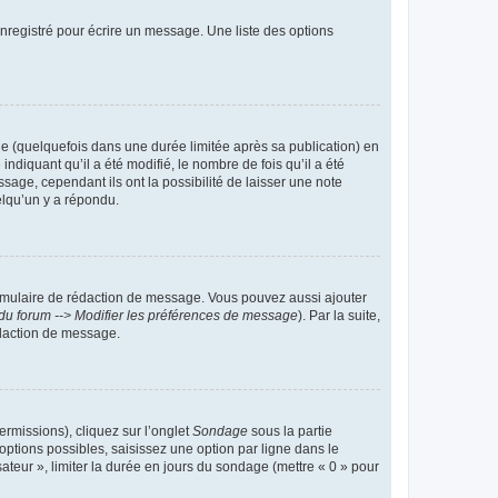
nregistré pour écrire un message. Une liste des options
 (quelquefois dans une durée limitée après sa publication) en
iquant qu’il a été modifié, le nombre de fois qu’il a été
sage, cependant ils ont la possibilité de laisser une note
elqu’un y a répondu.
rmulaire de rédaction de message. Vous pouvez aussi ajouter
du forum --> Modifier les préférences de message
). Par la suite,
daction de message.
ermissions), cliquez sur l’onglet
Sondage
sous la partie
ptions possibles, saisissez une option par ligne dans le
ateur », limiter la durée en jours du sondage (mettre « 0 » pour