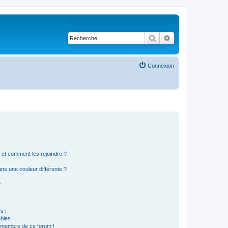
Rechercher
Recherche avancé
Connexion
s et comment les rejoindre ?
s une couleur différente ?
?
s !
bles !
n membre de ce forum !