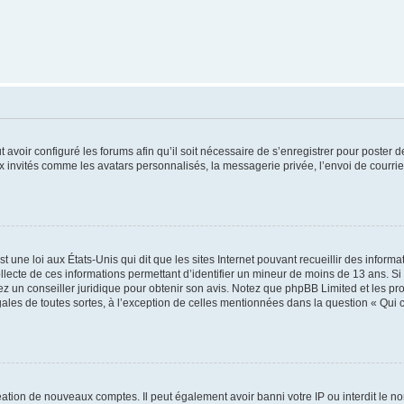
t avoir configuré les forums afin qu’il soit nécessaire de s’enregistrer pour poster
x invités comme les avatars personnalisés, la messagerie privée, l’envoi de courri
t une loi aux États-Unis qui dit que les sites Internet pouvant recueillir des infor
ollecte de ces informations permettant d’identifier un mineur de moins de 13 ans. S
tez un conseiller juridique pour obtenir son avis. Notez que phpBB Limited et les pr
gales de toutes sortes, à l’exception de celles mentionnées dans la question « Qui
réation de nouveaux comptes. Il peut également avoir banni votre IP ou interdit le no