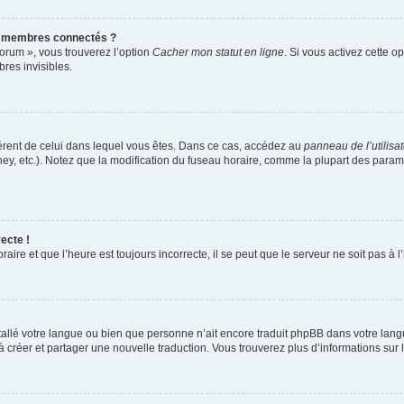
s membres connectés ?
forum », vous trouverez l’option
Cacher mon statut en ligne
. Si vous activez cette o
es invisibles.
ifférent de celui dans lequel vous êtes. Dans ce cas, accédez au
panneau de l’utilisa
ney, etc.). Notez que la modification du fuseau horaire, comme la plupart des para
ecte !
aire et que l’heure est toujours incorrecte, il se peut que le serveur ne soit pas à
installé votre langue ou bien que personne n’ait encore traduit phpBB dans votre l
s à créer et partager une nouvelle traduction. Vous trouverez plus d’informations sur l