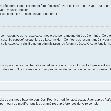
 récupéré, il peut facilement être réinitialisé. Pour ce faire, rendez vous sur la p
uveau vous connecter.
passe, contactez un administrateur du forum.
e connexion, vous ne resterez connecté que pendant une durée déterminée. Cela em
la case
Se souvenir de moi
lors de la connexion. Ce n’est pas recommandé si vous u
s cette case, cela signifie qu’un administrateur du forum a désactivé cette fonctionna
os paramètres d’authentification et votre connexion au forum. Ils fournissent aussi
teur du forum. Si vous rencontrez des problèmes de connexion ou de déconnexion, l
ockés dans notre base de données. Pour les modifier, accédez au
Panneau de l’util
 permettra de modifier tous les paramètres et préférences de votre compte.