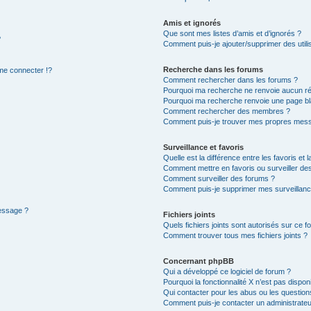
Amis et ignorés
Que sont mes listes d’amis et d’ignorés ?
?
Comment puis-je ajouter/supprimer des utilis
Recherche dans les forums
e connecter !?
Comment rechercher dans les forums ?
Pourquoi ma recherche ne renvoie aucun ré
Pourquoi ma recherche renvoie une page bl
Comment rechercher des membres ?
Comment puis-je trouver mes propres mess
Surveillance et favoris
Quelle est la différence entre les favoris et l
Comment mettre en favoris ou surveiller des
Comment surveiller des forums ?
Comment puis-je supprimer mes surveillanc
message ?
Fichiers joints
Quels fichiers joints sont autorisés sur ce f
Comment trouver tous mes fichiers joints ?
Concernant phpBB
Qui a développé ce logiciel de forum ?
Pourquoi la fonctionnalité X n’est pas dispon
Qui contacter pour les abus ou les questio
Comment puis-je contacter un administrateu