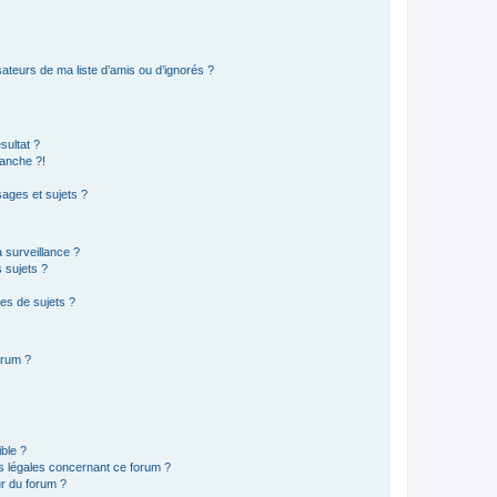
ateurs de ma liste d’amis ou d’ignorés ?
sultat ?
anche ?!
ages et sujets ?
a surveillance ?
 sujets ?
es de sujets ?
orum ?
ible ?
ns légales concernant ce forum ?
r du forum ?