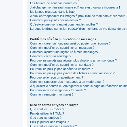
Les heures ne sont pas correctes !
J’ai changé mon fuseau horaire et l’heure est toujours incorrecte !
Ma langue n’est pas dans la liste !
A quoi correspondent les images à proximité de mon nom d’utilisateur 
Comment puis-je afficher un avatar ?
Qu’est-ce que mon rang et comment le modifier ?
Lorsque je clique sur le lien
courriel
d’un membre, on me demande de m
Problèmes liés à la publication de messages
Comment créer un nouveau sujet ou poster une réponse ?
Comment modifier ou supprimer un message ?
Comment ajouter une signature à mes messages ?
Comment créer un sondage ?
Pourquoi ne puis-je pas ajouter plus d’options à mon sondage ?
Comment modifier ou supprimer un sondage ?
Pourquoi ne puis-je pas accéder à un forum ?
Pourquoi ne puis-je pas joindre des fichiers à mon message ?
Pourquoi ai-je reçu un avertissement ?
Comment rapporter des messages à un modérateur ?
À quoi sert le bouton « Sauvegarder » dans la page de rédaction de 
Pourquoi mon message doit être validé ?
Comment remonter mon sujet ?
Mise en forme et types de sujets
Que sont les BBCodes ?
Puis-je utiliser le HTML ?
Que sont les smileys ?
Puis-je publier des images ?
Que sont les annonces globales ?