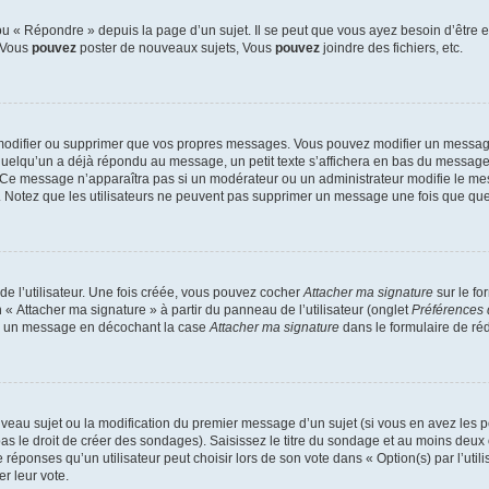
 « Répondre » depuis la page d’un sujet. Il se peut que vous ayez besoin d’être e
: Vous
pouvez
poster de nouveaux sujets, Vous
pouvez
joindre des fichiers, etc.
modifier ou supprimer que vos propres messages. Vous pouvez modifier un message
lqu’un a déjà répondu au message, un petit texte s’affichera en bas du message ind
n. Ce message n’apparaîtra pas si un modérateur ou un administrateur modifie le mes
ive. Notez que les utilisateurs ne peuvent pas supprimer un message une fois que qu
e l’utilisateur. Une fois créée, vous pouvez cocher
Attacher ma signature
sur le fo
 « Attacher ma signature » à partir du panneau de l’utilisateur (onglet
Préférences 
 à un message en décochant la case
Attacher ma signature
dans le formulaire de ré
ouveau sujet ou la modification du premier message d’un sujet (si vous en avez les p
 le droit de créer des sondages). Saisissez le titre du sondage et au moins deux o
onses qu’un utilisateur peut choisir lors de son vote dans « Option(s) par l’utilis
er leur vote.