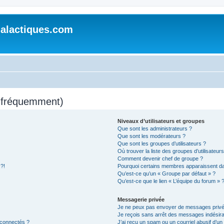
alactiques.com
s fréquemment)
Niveaux d’utilisateurs et groupes
Que sont les administrateurs ?
Que sont les modérateurs ?
Que sont les groupes d’utilisateurs ?
Où trouver la liste des groupes d’utilisateur
Comment devenir chef de groupe ?
 ?!
Pourquoi certains membres apparaissent dan
Qu’est-ce qu’un « Groupe par défaut » ?
Qu’est-ce que le lien « L’équipe du forum » 
Messagerie privée
Je ne peux pas envoyer de messages privé
Je reçois sans arrêt des messages indésira
 connectés ?
J’ai reçu un spam ou un courriel abusif d’u