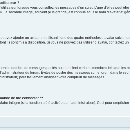
tilisateur ?
utilisateur lorsque vous consultez les messages d’un sujet. L’une d’elles peut êtr
rum. La seconde image, souvent plus grande, est connue sous le nom d’avatar et 
s pouvez ajouter un avatar en utilisant l’une des quatre méthodes d’avatar suivantes 
ont ils sont mis à disposition. Si vous ne pouvez pas utiliser d’avatar, contactez un
iquent le nombre de messages postés ou identifient certains membres tels que les 
ar l’administrateur du forum. Évitez de poster des messages sur le forum dans le seu
ministrateur) peut facilement abaisser votre compteur de messages.
mande de me connecter !?
re intégré (si la fonction a été activée par l’administrateur). Ceci pour empêcher l’u