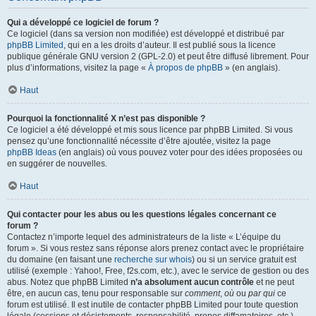
Qui a développé ce logiciel de forum ?
Ce logiciel (dans sa version non modifiée) est développé et distribué par
phpBB Limited
, qui en a les droits d’auteur. Il est publié sous la licence
publique générale GNU version 2 (GPL-2.0) et peut être diffusé librement. Pour
plus d’informations, visitez la page «
À propos de phpBB
» (en anglais).
Haut
Pourquoi la fonctionnalité X n’est pas disponible ?
Ce logiciel a été développé et mis sous licence par phpBB Limited. Si vous
pensez qu’une fonctionnalité nécessite d’être ajoutée, visitez la page
phpBB Ideas
(en anglais) où vous pouvez voter pour des idées proposées ou
en suggérer de nouvelles.
Haut
Qui contacter pour les abus ou les questions légales concernant ce
forum ?
Contactez n’importe lequel des administrateurs de la liste « L’équipe du
forum ». Si vous restez sans réponse alors prenez contact avec le propriétaire
du domaine (en faisant une
recherche sur whois
) ou si un service gratuit est
utilisé (exemple : Yahoo!, Free, f2s.com, etc.), avec le service de gestion ou des
abus. Notez que phpBB Limited
n’a absolument aucun contrôle
et ne peut
être, en aucun cas, tenu pour responsable sur
comment
,
où
ou
par qui
ce
forum est utilisé. Il est inutile de contacter phpBB Limited pour toute question