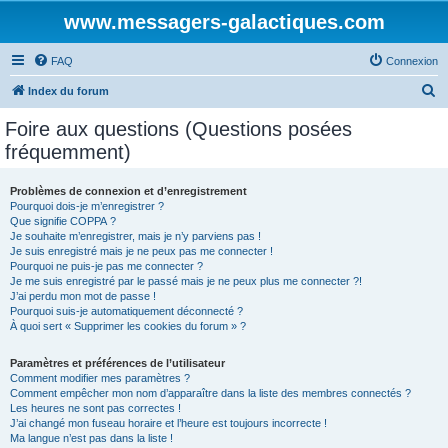
www.messagers-galactiques.com
FAQ
Connexion
R
Index du forum
e
Foire aux questions (Questions posées
c
fréquemment)
h
e
Problèmes de connexion et d’enregistrement
Pourquoi dois-je m’enregistrer ?
r
Que signifie COPPA ?
c
Je souhaite m’enregistrer, mais je n’y parviens pas !
Je suis enregistré mais je ne peux pas me connecter !
h
Pourquoi ne puis-je pas me connecter ?
Je me suis enregistré par le passé mais je ne peux plus me connecter ?!
e
J’ai perdu mon mot de passe !
r
Pourquoi suis-je automatiquement déconnecté ?
À quoi sert « Supprimer les cookies du forum » ?
Paramètres et préférences de l’utilisateur
Comment modifier mes paramètres ?
Comment empêcher mon nom d’apparaître dans la liste des membres connectés ?
Les heures ne sont pas correctes !
J’ai changé mon fuseau horaire et l’heure est toujours incorrecte !
Ma langue n’est pas dans la liste !