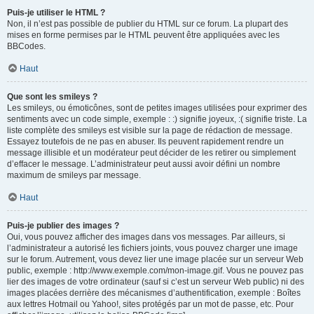
Puis-je utiliser le HTML ?
Non, il n’est pas possible de publier du HTML sur ce forum. La plupart des
mises en forme permises par le HTML peuvent être appliquées avec les
BBCodes.
Haut
Que sont les smileys ?
Les smileys, ou émoticônes, sont de petites images utilisées pour exprimer des
sentiments avec un code simple, exemple : :) signifie joyeux, :( signifie triste. La
liste complète des smileys est visible sur la page de rédaction de message.
Essayez toutefois de ne pas en abuser. Ils peuvent rapidement rendre un
message illisible et un modérateur peut décider de les retirer ou simplement
d’effacer le message. L’administrateur peut aussi avoir défini un nombre
maximum de smileys par message.
Haut
Puis-je publier des images ?
Oui, vous pouvez afficher des images dans vos messages. Par ailleurs, si
l’administrateur a autorisé les fichiers joints, vous pouvez charger une image
sur le forum. Autrement, vous devez lier une image placée sur un serveur Web
public, exemple : http://www.exemple.com/mon-image.gif. Vous ne pouvez pas
lier des images de votre ordinateur (sauf si c’est un serveur Web public) ni des
images placées derrière des mécanismes d’authentification, exemple : Boîtes
aux lettres Hotmail ou Yahoo!, sites protégés par un mot de passe, etc. Pour