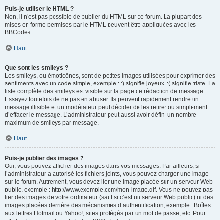
Puis-je utiliser le HTML ?
Non, il n’est pas possible de publier du HTML sur ce forum. La plupart des
mises en forme permises par le HTML peuvent être appliquées avec les
BBCodes.
Haut
Que sont les smileys ?
Les smileys, ou émoticônes, sont de petites images utilisées pour exprimer des
sentiments avec un code simple, exemple : :) signifie joyeux, :( signifie triste. La
liste complète des smileys est visible sur la page de rédaction de message.
Essayez toutefois de ne pas en abuser. Ils peuvent rapidement rendre un
message illisible et un modérateur peut décider de les retirer ou simplement
d’effacer le message. L’administrateur peut aussi avoir défini un nombre
maximum de smileys par message.
Haut
Puis-je publier des images ?
Oui, vous pouvez afficher des images dans vos messages. Par ailleurs, si
l’administrateur a autorisé les fichiers joints, vous pouvez charger une image
sur le forum. Autrement, vous devez lier une image placée sur un serveur Web
public, exemple : http://www.exemple.com/mon-image.gif. Vous ne pouvez pas
lier des images de votre ordinateur (sauf si c’est un serveur Web public) ni des
images placées derrière des mécanismes d’authentification, exemple : Boîtes
aux lettres Hotmail ou Yahoo!, sites protégés par un mot de passe, etc. Pour