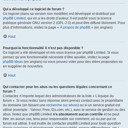
Qui a développé ce logiciel de forum ?
Ce logiciel (dans sa version non modifiée) est développé et distribué par
phpBB Limited
, qui en a les droits d’auteur. Il est publié sous la licence
publique générale GNU version 2 (GPL-2.0) et peut être diffusé librement. Pour
plus d’informations, visitez la page «
À propos de phpBB
» (en anglais).
Haut
Pourquoi la fonctionnalité X n’est pas disponible ?
Ce logiciel a été développé et mis sous licence par phpBB Limited. Si vous
pensez qu’une fonctionnalité nécessite d’être ajoutée, visitez la page
phpBB Ideas
(en anglais) où vous pouvez voter pour des idées proposées ou
en suggérer de nouvelles.
Haut
Qui contacter pour les abus ou les questions légales concernant ce
forum ?
Contactez n’importe lequel des administrateurs de la liste « L’équipe du
forum ». Si vous restez sans réponse alors prenez contact avec le propriétaire
du domaine (en faisant une
recherche sur whois
) ou si un service gratuit est
utilisé (exemple : Yahoo!, Free, f2s.com, etc.), avec le service de gestion ou des
abus. Notez que phpBB Limited
n’a absolument aucun contrôle
et ne peut
être, en aucun cas, tenu pour responsable sur
comment
,
où
ou
par qui
ce
forum est utilisé. Il est inutile de contacter phpBB Limited pour toute question