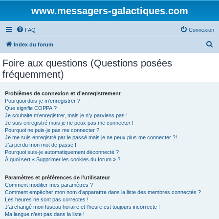
www.messagers-galactiques.com
FAQ
Connexion
R
Index du forum
e
Foire aux questions (Questions posées
c
fréquemment)
h
e
Problèmes de connexion et d’enregistrement
Pourquoi dois-je m’enregistrer ?
r
Que signifie COPPA ?
c
Je souhaite m’enregistrer, mais je n’y parviens pas !
Je suis enregistré mais je ne peux pas me connecter !
h
Pourquoi ne puis-je pas me connecter ?
Je me suis enregistré par le passé mais je ne peux plus me connecter ?!
e
J’ai perdu mon mot de passe !
r
Pourquoi suis-je automatiquement déconnecté ?
À quoi sert « Supprimer les cookies du forum » ?
Paramètres et préférences de l’utilisateur
Comment modifier mes paramètres ?
Comment empêcher mon nom d’apparaître dans la liste des membres connectés ?
Les heures ne sont pas correctes !
J’ai changé mon fuseau horaire et l’heure est toujours incorrecte !
Ma langue n’est pas dans la liste !