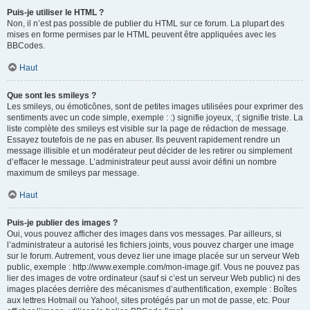
Puis-je utiliser le HTML ?
Non, il n’est pas possible de publier du HTML sur ce forum. La plupart des
mises en forme permises par le HTML peuvent être appliquées avec les
BBCodes.
Haut
Que sont les smileys ?
Les smileys, ou émoticônes, sont de petites images utilisées pour exprimer des
sentiments avec un code simple, exemple : :) signifie joyeux, :( signifie triste. La
liste complète des smileys est visible sur la page de rédaction de message.
Essayez toutefois de ne pas en abuser. Ils peuvent rapidement rendre un
message illisible et un modérateur peut décider de les retirer ou simplement
d’effacer le message. L’administrateur peut aussi avoir défini un nombre
maximum de smileys par message.
Haut
Puis-je publier des images ?
Oui, vous pouvez afficher des images dans vos messages. Par ailleurs, si
l’administrateur a autorisé les fichiers joints, vous pouvez charger une image
sur le forum. Autrement, vous devez lier une image placée sur un serveur Web
public, exemple : http://www.exemple.com/mon-image.gif. Vous ne pouvez pas
lier des images de votre ordinateur (sauf si c’est un serveur Web public) ni des
images placées derrière des mécanismes d’authentification, exemple : Boîtes
aux lettres Hotmail ou Yahoo!, sites protégés par un mot de passe, etc. Pour