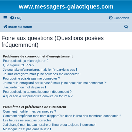
www.messagers-galactiques.com
FAQ
Connexion
R
Index du forum
e
Foire aux questions (Questions posées
c
fréquemment)
h
e
Problèmes de connexion et d’enregistrement
Pourquoi dois-je m’enregistrer ?
r
Que signifie COPPA ?
c
Je souhaite m’enregistrer, mais je n’y parviens pas !
Je suis enregistré mais je ne peux pas me connecter !
h
Pourquoi ne puis-je pas me connecter ?
Je me suis enregistré par le passé mais je ne peux plus me connecter ?!
e
J’ai perdu mon mot de passe !
r
Pourquoi suis-je automatiquement déconnecté ?
À quoi sert « Supprimer les cookies du forum » ?
Paramètres et préférences de l’utilisateur
Comment modifier mes paramètres ?
Comment empêcher mon nom d’apparaître dans la liste des membres connectés ?
Les heures ne sont pas correctes !
J’ai changé mon fuseau horaire et l’heure est toujours incorrecte !
Ma langue n’est pas dans la liste !