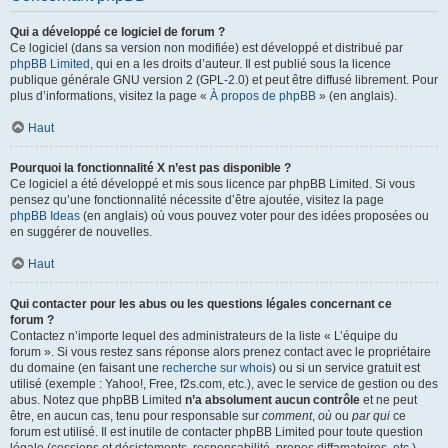
Qui a développé ce logiciel de forum ?
Ce logiciel (dans sa version non modifiée) est développé et distribué par
phpBB Limited
, qui en a les droits d’auteur. Il est publié sous la licence
publique générale GNU version 2 (GPL-2.0) et peut être diffusé librement. Pour
plus d’informations, visitez la page «
À propos de phpBB
» (en anglais).
Haut
Pourquoi la fonctionnalité X n’est pas disponible ?
Ce logiciel a été développé et mis sous licence par phpBB Limited. Si vous
pensez qu’une fonctionnalité nécessite d’être ajoutée, visitez la page
phpBB Ideas
(en anglais) où vous pouvez voter pour des idées proposées ou
en suggérer de nouvelles.
Haut
Qui contacter pour les abus ou les questions légales concernant ce
forum ?
Contactez n’importe lequel des administrateurs de la liste « L’équipe du
forum ». Si vous restez sans réponse alors prenez contact avec le propriétaire
du domaine (en faisant une
recherche sur whois
) ou si un service gratuit est
utilisé (exemple : Yahoo!, Free, f2s.com, etc.), avec le service de gestion ou des
abus. Notez que phpBB Limited
n’a absolument aucun contrôle
et ne peut
être, en aucun cas, tenu pour responsable sur
comment
,
où
ou
par qui
ce
forum est utilisé. Il est inutile de contacter phpBB Limited pour toute question