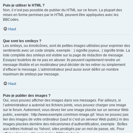
Puis-je utiliser le HTML ?
Non, il n’est pas possible de publier du HTML sur ce forum. La plupart des
mises en forme permises par le HTML peuvent être appliquées avec les
BBCodes.
Haut
Que sont les smileys ?
Les smileys, ou émoticônes, sont de petites images utilisées pour exprimer des
sentiments avec un code simple, exemple : :) signifie joyeux, :( signifie triste. La
liste complète des smileys est visible sur la page de rédaction de message.
Essayez toutefois de ne pas en abuser. Ils peuvent rapidement rendre un
message illisible et un modérateur peut décider de les retirer ou simplement
d’effacer le message. L’administrateur peut aussi avoir défini un nombre
maximum de smileys par message.
Haut
Puis-je publier des images ?
Oui, vous pouvez afficher des images dans vos messages. Par ailleurs, si
l’administrateur a autorisé les fichiers joints, vous pouvez charger une image
sur le forum. Autrement, vous devez lier une image placée sur un serveur Web
public, exemple : http://www.exemple.com/mon-image.gif. Vous ne pouvez pas
lier des images de votre ordinateur (sauf si c’est un serveur Web public) ni des
images placées derrière des mécanismes d’authentification, exemple : Boîtes
aux lettres Hotmail ou Yahoo!, sites protégés par un mot de passe, etc. Pour