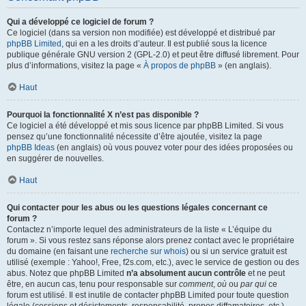
Qui a développé ce logiciel de forum ?
Ce logiciel (dans sa version non modifiée) est développé et distribué par
phpBB Limited
, qui en a les droits d’auteur. Il est publié sous la licence
publique générale GNU version 2 (GPL-2.0) et peut être diffusé librement. Pour
plus d’informations, visitez la page «
À propos de phpBB
» (en anglais).
Haut
Pourquoi la fonctionnalité X n’est pas disponible ?
Ce logiciel a été développé et mis sous licence par phpBB Limited. Si vous
pensez qu’une fonctionnalité nécessite d’être ajoutée, visitez la page
phpBB Ideas
(en anglais) où vous pouvez voter pour des idées proposées ou
en suggérer de nouvelles.
Haut
Qui contacter pour les abus ou les questions légales concernant ce
forum ?
Contactez n’importe lequel des administrateurs de la liste « L’équipe du
forum ». Si vous restez sans réponse alors prenez contact avec le propriétaire
du domaine (en faisant une
recherche sur whois
) ou si un service gratuit est
utilisé (exemple : Yahoo!, Free, f2s.com, etc.), avec le service de gestion ou des
abus. Notez que phpBB Limited
n’a absolument aucun contrôle
et ne peut
être, en aucun cas, tenu pour responsable sur
comment
,
où
ou
par qui
ce
forum est utilisé. Il est inutile de contacter phpBB Limited pour toute question