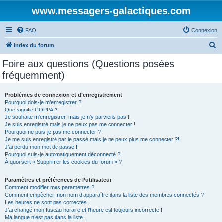
www.messagers-galactiques.com
FAQ
Connexion
R
Index du forum
e
Foire aux questions (Questions posées
c
fréquemment)
h
e
Problèmes de connexion et d’enregistrement
Pourquoi dois-je m’enregistrer ?
r
Que signifie COPPA ?
c
Je souhaite m’enregistrer, mais je n’y parviens pas !
Je suis enregistré mais je ne peux pas me connecter !
h
Pourquoi ne puis-je pas me connecter ?
Je me suis enregistré par le passé mais je ne peux plus me connecter ?!
e
J’ai perdu mon mot de passe !
r
Pourquoi suis-je automatiquement déconnecté ?
À quoi sert « Supprimer les cookies du forum » ?
Paramètres et préférences de l’utilisateur
Comment modifier mes paramètres ?
Comment empêcher mon nom d’apparaître dans la liste des membres connectés ?
Les heures ne sont pas correctes !
J’ai changé mon fuseau horaire et l’heure est toujours incorrecte !
Ma langue n’est pas dans la liste !