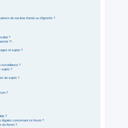
ateurs de ma liste d’amis ou d’ignorés ?
sultat ?
anche ?!
ages et sujets ?
a surveillance ?
 sujets ?
es de sujets ?
orum ?
ible ?
ns légales concernant ce forum ?
r du forum ?