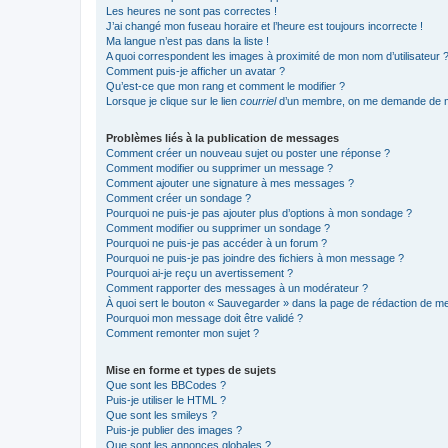
Les heures ne sont pas correctes !
J’ai changé mon fuseau horaire et l’heure est toujours incorrecte !
Ma langue n’est pas dans la liste !
A quoi correspondent les images à proximité de mon nom d’utilisateur 
Comment puis-je afficher un avatar ?
Qu’est-ce que mon rang et comment le modifier ?
Lorsque je clique sur le lien
courriel
d’un membre, on me demande de m
Problèmes liés à la publication de messages
Comment créer un nouveau sujet ou poster une réponse ?
Comment modifier ou supprimer un message ?
Comment ajouter une signature à mes messages ?
Comment créer un sondage ?
Pourquoi ne puis-je pas ajouter plus d’options à mon sondage ?
Comment modifier ou supprimer un sondage ?
Pourquoi ne puis-je pas accéder à un forum ?
Pourquoi ne puis-je pas joindre des fichiers à mon message ?
Pourquoi ai-je reçu un avertissement ?
Comment rapporter des messages à un modérateur ?
À quoi sert le bouton « Sauvegarder » dans la page de rédaction de 
Pourquoi mon message doit être validé ?
Comment remonter mon sujet ?
Mise en forme et types de sujets
Que sont les BBCodes ?
Puis-je utiliser le HTML ?
Que sont les smileys ?
Puis-je publier des images ?
Que sont les annonces globales ?