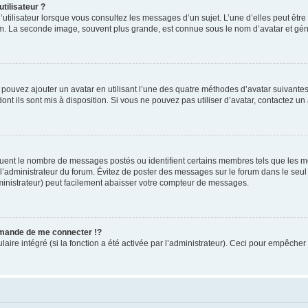
tilisateur ?
utilisateur lorsque vous consultez les messages d’un sujet. L’une d’elles peut êtr
rum. La seconde image, souvent plus grande, est connue sous le nom d’avatar et 
s pouvez ajouter un avatar en utilisant l’une des quatre méthodes d’avatar suivantes 
ont ils sont mis à disposition. Si vous ne pouvez pas utiliser d’avatar, contactez un
iquent le nombre de messages postés ou identifient certains membres tels que les 
ar l’administrateur du forum. Évitez de poster des messages sur le forum dans le seu
ministrateur) peut facilement abaisser votre compteur de messages.
mande de me connecter !?
re intégré (si la fonction a été activée par l’administrateur). Ceci pour empêcher l’u