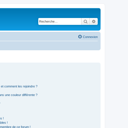
Rechercher
Recherche avancé
Connexion
s et comment les rejoindre ?
s une couleur différente ?
?
s !
bles !
n membre de ce forum !