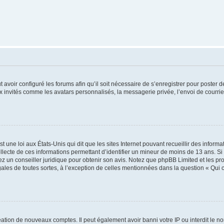
t avoir configuré les forums afin qu’il soit nécessaire de s’enregistrer pour poster
x invités comme les avatars personnalisés, la messagerie privée, l’envoi de courri
t une loi aux États-Unis qui dit que les sites Internet pouvant recueillir des infor
ollecte de ces informations permettant d’identifier un mineur de moins de 13 ans. S
tez un conseiller juridique pour obtenir son avis. Notez que phpBB Limited et les pr
gales de toutes sortes, à l’exception de celles mentionnées dans la question « Qui
réation de nouveaux comptes. Il peut également avoir banni votre IP ou interdit le no