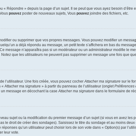
 « Répondre » depuis la page d’un sujet. Il se peut que vous ayez besoin d’être e
: Vous
pouvez
poster de nouveaux sujets, Vous
pouvez
joindre des fichiers, etc.
modifier ou supprimer que vos propres messages. Vous pouvez modifier un message
lqu’un a déjà répondu au message, un petit texte s’affichera en bas du message ind
n. Ce message n’apparaîtra pas si un modérateur ou un administrateur modifie le mes
ive. Notez que les utilisateurs ne peuvent pas supprimer un message une fois que qu
e l’utilisateur. Une fois créée, vous pouvez cocher
Attacher ma signature
sur le fo
 « Attacher ma signature » à partir du panneau de l’utilisateur (onglet
Préférences 
 à un message en décochant la case
Attacher ma signature
dans le formulaire de ré
ouveau sujet ou la modification du premier message d’un sujet (si vous en avez les p
 le droit de créer des sondages). Saisissez le titre du sondage et au moins deux o
onses qu’un utilisateur peut choisir lors de son vote dans « Option(s) par l’utilis
er leur vote.