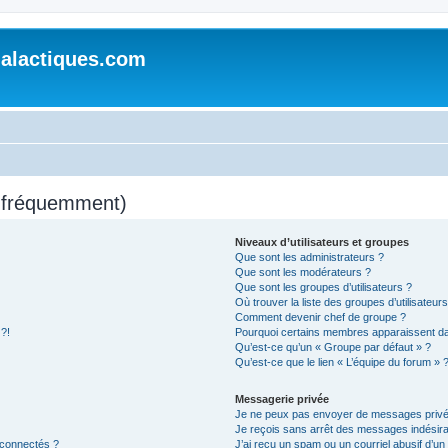
alactiques.com
s fréquemment)
Niveaux d’utilisateurs et groupes
Que sont les administrateurs ?
Que sont les modérateurs ?
Que sont les groupes d’utilisateurs ?
Où trouver la liste des groupes d’utilisateur
Comment devenir chef de groupe ?
 ?!
Pourquoi certains membres apparaissent dan
Qu’est-ce qu’un « Groupe par défaut » ?
Qu’est-ce que le lien « L’équipe du forum » 
Messagerie privée
Je ne peux pas envoyer de messages privé
Je reçois sans arrêt des messages indésira
 connectés ?
J’ai reçu un spam ou un courriel abusif d’u