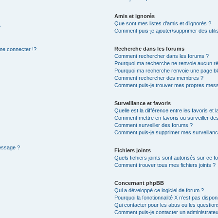
Amis et ignorés
Que sont mes listes d’amis et d’ignorés ?
?
Comment puis-je ajouter/supprimer des utilis
Recherche dans les forums
e connecter !?
Comment rechercher dans les forums ?
Pourquoi ma recherche ne renvoie aucun ré
Pourquoi ma recherche renvoie une page bl
Comment rechercher des membres ?
Comment puis-je trouver mes propres mess
Surveillance et favoris
Quelle est la différence entre les favoris et l
Comment mettre en favoris ou surveiller des
Comment surveiller des forums ?
Comment puis-je supprimer mes surveillanc
message ?
Fichiers joints
Quels fichiers joints sont autorisés sur ce f
Comment trouver tous mes fichiers joints ?
Concernant phpBB
Qui a développé ce logiciel de forum ?
Pourquoi la fonctionnalité X n’est pas dispon
Qui contacter pour les abus ou les questio
Comment puis-je contacter un administrateu