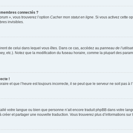
s membres connectés ?
forum », vous trouverez l’option
Cacher mon statut en ligne
. Si vous activez cette o
es invisibles.
ifférent de celui dans lequel vous êtes. Dans ce cas, accédez au
panneau de l’utilisa
ney, etc.). Notez que la modification du fuseau horaire, comme la plupart des para
ecte !
aire et que l’heure est toujours incorrecte, il se peut que le serveur ne soit pas à
installé votre langue ou bien que personne n’ait encore traduit phpBB dans votre l
s à créer et partager une nouvelle traduction. Vous trouverez plus d’informations sur l