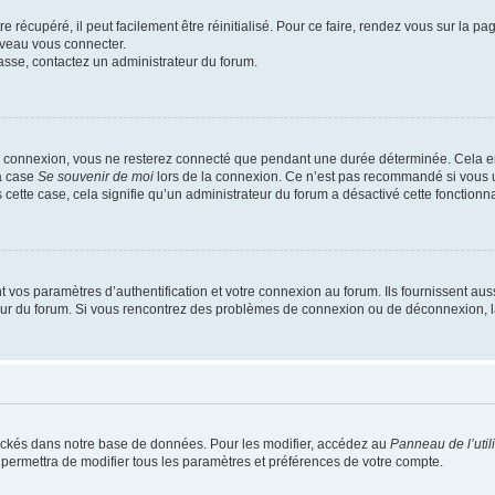
 récupéré, il peut facilement être réinitialisé. Pour ce faire, rendez vous sur la p
uveau vous connecter.
passe, contactez un administrateur du forum.
e connexion, vous ne resterez connecté que pendant une durée déterminée. Cela em
la case
Se souvenir de moi
lors de la connexion. Ce n’est pas recommandé si vous u
s cette case, cela signifie qu’un administrateur du forum a désactivé cette fonctionna
os paramètres d’authentification et votre connexion au forum. Ils fournissent aussi
teur du forum. Si vous rencontrez des problèmes de connexion ou de déconnexion, l
ockés dans notre base de données. Pour les modifier, accédez au
Panneau de l’util
 permettra de modifier tous les paramètres et préférences de votre compte.