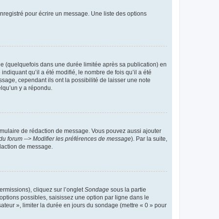
nregistré pour écrire un message. Une liste des options
 (quelquefois dans une durée limitée après sa publication) en
iquant qu’il a été modifié, le nombre de fois qu’il a été
sage, cependant ils ont la possibilité de laisser une note
elqu’un y a répondu.
rmulaire de rédaction de message. Vous pouvez aussi ajouter
du forum --> Modifier les préférences de message
). Par la suite,
daction de message.
ermissions), cliquez sur l’onglet
Sondage
sous la partie
ptions possibles, saisissez une option par ligne dans le
ateur », limiter la durée en jours du sondage (mettre « 0 » pour