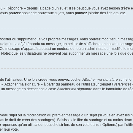
 « Répondre » depuis la page d’un sujet. Il se peut que vous ayez besoin d’être e
: Vous
pouvez
poster de nouveaux sujets, Vous
pouvez
joindre des fichiers, etc.
modifier ou supprimer que vos propres messages. Vous pouvez modifier un message
lqu’un a déjà répondu au message, un petit texte s’affichera en bas du message ind
n. Ce message n’apparaîtra pas si un modérateur ou un administrateur modifie le mes
ive. Notez que les utilisateurs ne peuvent pas supprimer un message une fois que qu
e l’utilisateur. Une fois créée, vous pouvez cocher
Attacher ma signature
sur le fo
 « Attacher ma signature » à partir du panneau de l’utilisateur (onglet
Préférences 
 à un message en décochant la case
Attacher ma signature
dans le formulaire de ré
ouveau sujet ou la modification du premier message d’un sujet (si vous en avez les p
 le droit de créer des sondages). Saisissez le titre du sondage et au moins deux o
onses qu’un utilisateur peut choisir lors de son vote dans « Option(s) par l’utilis
er leur vote.