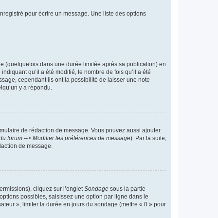
nregistré pour écrire un message. Une liste des options
 (quelquefois dans une durée limitée après sa publication) en
iquant qu’il a été modifié, le nombre de fois qu’il a été
sage, cependant ils ont la possibilité de laisser une note
elqu’un y a répondu.
rmulaire de rédaction de message. Vous pouvez aussi ajouter
du forum --> Modifier les préférences de message
). Par la suite,
daction de message.
ermissions), cliquez sur l’onglet
Sondage
sous la partie
ptions possibles, saisissez une option par ligne dans le
ateur », limiter la durée en jours du sondage (mettre « 0 » pour