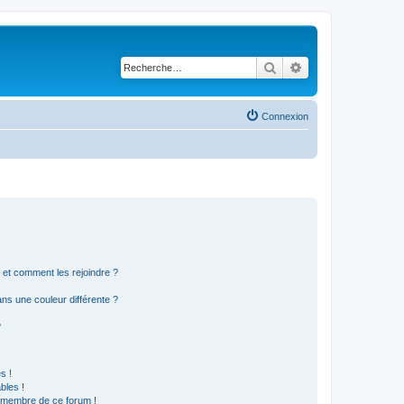
Rechercher
Recherche avancé
Connexion
s et comment les rejoindre ?
s une couleur différente ?
?
s !
bles !
n membre de ce forum !