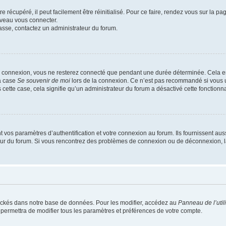
 récupéré, il peut facilement être réinitialisé. Pour ce faire, rendez vous sur la p
uveau vous connecter.
passe, contactez un administrateur du forum.
e connexion, vous ne resterez connecté que pendant une durée déterminée. Cela em
la case
Se souvenir de moi
lors de la connexion. Ce n’est pas recommandé si vous u
s cette case, cela signifie qu’un administrateur du forum a désactivé cette fonctionna
os paramètres d’authentification et votre connexion au forum. Ils fournissent aussi
teur du forum. Si vous rencontrez des problèmes de connexion ou de déconnexion, l
ockés dans notre base de données. Pour les modifier, accédez au
Panneau de l’util
 permettra de modifier tous les paramètres et préférences de votre compte.