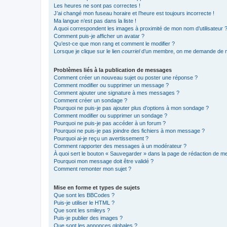
Les heures ne sont pas correctes !
J’ai changé mon fuseau horaire et l’heure est toujours incorrecte !
Ma langue n’est pas dans la liste !
A quoi correspondent les images à proximité de mon nom d’utilisateur 
Comment puis-je afficher un avatar ?
Qu’est-ce que mon rang et comment le modifier ?
Lorsque je clique sur le lien
courriel
d’un membre, on me demande de m
Problèmes liés à la publication de messages
Comment créer un nouveau sujet ou poster une réponse ?
Comment modifier ou supprimer un message ?
Comment ajouter une signature à mes messages ?
Comment créer un sondage ?
Pourquoi ne puis-je pas ajouter plus d’options à mon sondage ?
Comment modifier ou supprimer un sondage ?
Pourquoi ne puis-je pas accéder à un forum ?
Pourquoi ne puis-je pas joindre des fichiers à mon message ?
Pourquoi ai-je reçu un avertissement ?
Comment rapporter des messages à un modérateur ?
À quoi sert le bouton « Sauvegarder » dans la page de rédaction de 
Pourquoi mon message doit être validé ?
Comment remonter mon sujet ?
Mise en forme et types de sujets
Que sont les BBCodes ?
Puis-je utiliser le HTML ?
Que sont les smileys ?
Puis-je publier des images ?
Que sont les annonces globales ?