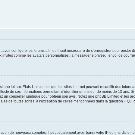
t avoir configuré les forums afin qu’il soit nécessaire de s’enregistrer pour poster
x invités comme les avatars personnalisés, la messagerie privée, l’envoi de courri
t une loi aux États-Unis qui dit que les sites Internet pouvant recueillir des infor
ollecte de ces informations permettant d’identifier un mineur de moins de 13 ans. S
tez un conseiller juridique pour obtenir son avis. Notez que phpBB Limited et les pr
gales de toutes sortes, à l’exception de celles mentionnées dans la question « Qui
réation de nouveaux comptes. Il peut également avoir banni votre IP ou interdit le no