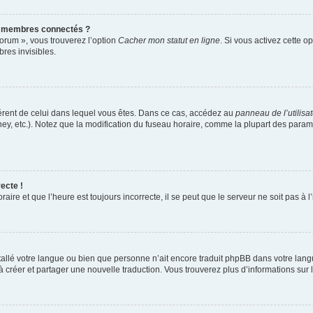
s membres connectés ?
forum », vous trouverez l’option
Cacher mon statut en ligne
. Si vous activez cette o
es invisibles.
ifférent de celui dans lequel vous êtes. Dans ce cas, accédez au
panneau de l’utilisa
ney, etc.). Notez que la modification du fuseau horaire, comme la plupart des para
ecte !
aire et que l’heure est toujours incorrecte, il se peut que le serveur ne soit pas à
installé votre langue ou bien que personne n’ait encore traduit phpBB dans votre l
s à créer et partager une nouvelle traduction. Vous trouverez plus d’informations sur l