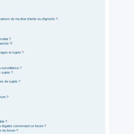
ateurs de ma liste d’amis ou d’ignorés ?
sultat ?
anche ?!
ages et sujets ?
a surveillance ?
 sujets ?
es de sujets ?
orum ?
ible ?
ns légales concernant ce forum ?
r du forum ?