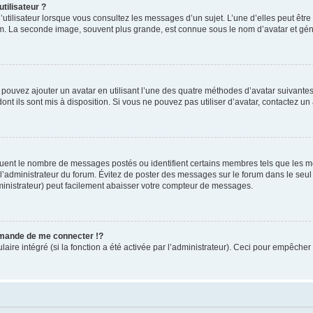
tilisateur ?
utilisateur lorsque vous consultez les messages d’un sujet. L’une d’elles peut êtr
rum. La seconde image, souvent plus grande, est connue sous le nom d’avatar et 
s pouvez ajouter un avatar en utilisant l’une des quatre méthodes d’avatar suivantes 
ont ils sont mis à disposition. Si vous ne pouvez pas utiliser d’avatar, contactez un
iquent le nombre de messages postés ou identifient certains membres tels que les 
ar l’administrateur du forum. Évitez de poster des messages sur le forum dans le seu
ministrateur) peut facilement abaisser votre compteur de messages.
mande de me connecter !?
re intégré (si la fonction a été activée par l’administrateur). Ceci pour empêcher l’u