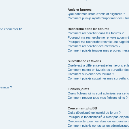
Amis et ignorés
Que sont mes listes d’amis et d’ignorés ?
?
Comment puis-je ajouter/supprimer des utilis
Recherche dans les forums
e connecter !?
Comment rechercher dans les forums ?
Pourquoi ma recherche ne renvoie aucun ré
Pourquoi ma recherche renvoie une page bl
Comment rechercher des membres ?
Comment puis-je trouver mes propres mess
Surveillance et favoris
Quelle est la différence entre les favoris et l
Comment mettre en favoris ou surveiller des
Comment surveiller des forums ?
Comment puis-je supprimer mes surveillanc
message ?
Fichiers joints
Quels fichiers joints sont autorisés sur ce f
Comment trouver tous mes fichiers joints ?
Concernant phpBB
Qui a développé ce logiciel de forum ?
Pourquoi la fonctionnalité X n’est pas dispon
Qui contacter pour les abus ou les questio
Comment puis-je contacter un administrateu