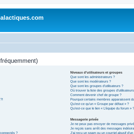
alactiques.com
s fréquemment)
Niveaux d’utilisateurs et groupes
Que sont les administrateurs ?
Que sont les modérateurs ?
Que sont les groupes d’utilisateurs ?
Où trouver la liste des groupes d’utilisateur
Comment devenir chef de groupe ?
 ?!
Pourquoi certains membres apparaissent dan
Qu’est-ce qu’un « Groupe par défaut » ?
Qu’est-ce que le lien « L’équipe du forum » 
Messagerie privée
Je ne peux pas envoyer de messages privé
Je reçois sans arrêt des messages indésira
 connectés ?
J’ai reçu un spam ou un courriel abusif d’u