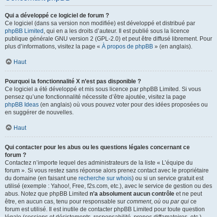
Qui a développé ce logiciel de forum ?
Ce logiciel (dans sa version non modifiée) est développé et distribué par
phpBB Limited
, qui en a les droits d’auteur. Il est publié sous la licence
publique générale GNU version 2 (GPL-2.0) et peut être diffusé librement. Pour
plus d’informations, visitez la page «
À propos de phpBB
» (en anglais).
Haut
Pourquoi la fonctionnalité X n’est pas disponible ?
Ce logiciel a été développé et mis sous licence par phpBB Limited. Si vous
pensez qu’une fonctionnalité nécessite d’être ajoutée, visitez la page
phpBB Ideas
(en anglais) où vous pouvez voter pour des idées proposées ou
en suggérer de nouvelles.
Haut
Qui contacter pour les abus ou les questions légales concernant ce
forum ?
Contactez n’importe lequel des administrateurs de la liste « L’équipe du
forum ». Si vous restez sans réponse alors prenez contact avec le propriétaire
du domaine (en faisant une
recherche sur whois
) ou si un service gratuit est
utilisé (exemple : Yahoo!, Free, f2s.com, etc.), avec le service de gestion ou des
abus. Notez que phpBB Limited
n’a absolument aucun contrôle
et ne peut
être, en aucun cas, tenu pour responsable sur
comment
,
où
ou
par qui
ce
forum est utilisé. Il est inutile de contacter phpBB Limited pour toute question