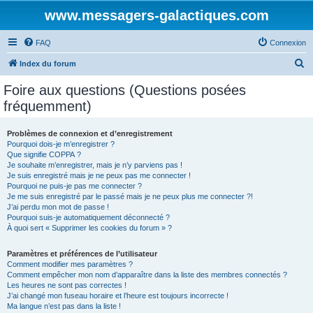
www.messagers-galactiques.com
FAQ
Connexion
R
Index du forum
e
Foire aux questions (Questions posées
c
fréquemment)
h
e
Problèmes de connexion et d’enregistrement
Pourquoi dois-je m’enregistrer ?
r
Que signifie COPPA ?
c
Je souhaite m’enregistrer, mais je n’y parviens pas !
Je suis enregistré mais je ne peux pas me connecter !
h
Pourquoi ne puis-je pas me connecter ?
Je me suis enregistré par le passé mais je ne peux plus me connecter ?!
e
J’ai perdu mon mot de passe !
r
Pourquoi suis-je automatiquement déconnecté ?
À quoi sert « Supprimer les cookies du forum » ?
Paramètres et préférences de l’utilisateur
Comment modifier mes paramètres ?
Comment empêcher mon nom d’apparaître dans la liste des membres connectés ?
Les heures ne sont pas correctes !
J’ai changé mon fuseau horaire et l’heure est toujours incorrecte !
Ma langue n’est pas dans la liste !