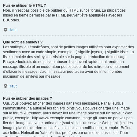
Puis-je utiliser le HTML ?
Non, il n’est pas possible de publier du HTML sur ce forum. La plupart des
mises en forme permises par le HTML peuvent être appliquées avec les
BBCodes.
Haut
Que sont les smileys ?
Les smileys, ou émoticônes, sont de petites images utilisées pour exprimer des
sentiments avec un code simple, exemple : :) signifie joyeux, :( signifie triste. La
liste complète des smileys est visible sur la page de rédaction de message.
Essayez toutefois de ne pas en abuser. Ils peuvent rapidement rendre un
message illisible et un modérateur peut décider de les retirer ou simplement
d’effacer le message. L’administrateur peut aussi avoir défini un nombre
maximum de smileys par message.
Haut
Puis-je publier des images ?
Oui, vous pouvez afficher des images dans vos messages. Par ailleurs, si
l’administrateur a autorisé les fichiers joints, vous pouvez charger une image
sur le forum. Autrement, vous devez lier une image placée sur un serveur Web
public, exemple : http://www.exemple.com/mon-image.gif. Vous ne pouvez pas
lier des images de votre ordinateur (sauf si c’est un serveur Web public) ni des
images placées derrière des mécanismes d’authentification, exemple : Boîtes
aux lettres Hotmail ou Yahoo!, sites protégés par un mot de passe, etc. Pour