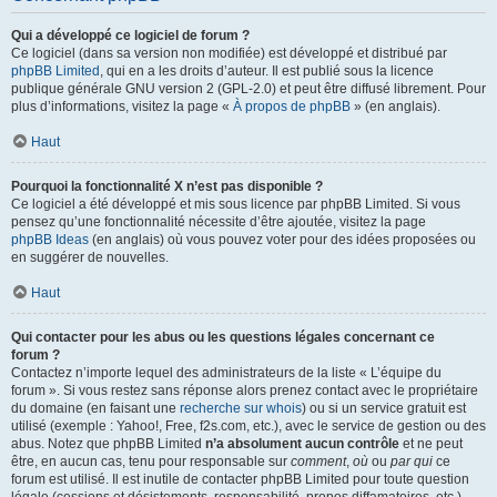
Qui a développé ce logiciel de forum ?
Ce logiciel (dans sa version non modifiée) est développé et distribué par
phpBB Limited
, qui en a les droits d’auteur. Il est publié sous la licence
publique générale GNU version 2 (GPL-2.0) et peut être diffusé librement. Pour
plus d’informations, visitez la page «
À propos de phpBB
» (en anglais).
Haut
Pourquoi la fonctionnalité X n’est pas disponible ?
Ce logiciel a été développé et mis sous licence par phpBB Limited. Si vous
pensez qu’une fonctionnalité nécessite d’être ajoutée, visitez la page
phpBB Ideas
(en anglais) où vous pouvez voter pour des idées proposées ou
en suggérer de nouvelles.
Haut
Qui contacter pour les abus ou les questions légales concernant ce
forum ?
Contactez n’importe lequel des administrateurs de la liste « L’équipe du
forum ». Si vous restez sans réponse alors prenez contact avec le propriétaire
du domaine (en faisant une
recherche sur whois
) ou si un service gratuit est
utilisé (exemple : Yahoo!, Free, f2s.com, etc.), avec le service de gestion ou des
abus. Notez que phpBB Limited
n’a absolument aucun contrôle
et ne peut
être, en aucun cas, tenu pour responsable sur
comment
,
où
ou
par qui
ce
forum est utilisé. Il est inutile de contacter phpBB Limited pour toute question