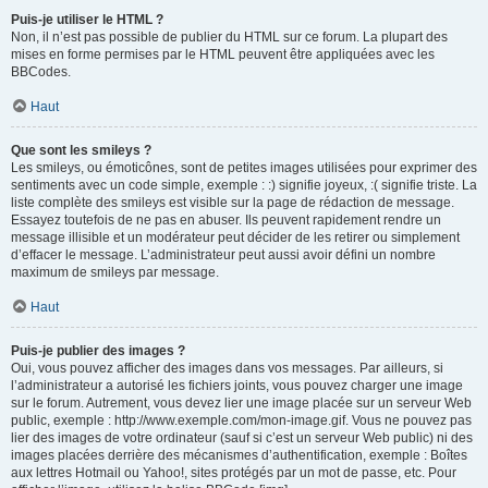
Puis-je utiliser le HTML ?
Non, il n’est pas possible de publier du HTML sur ce forum. La plupart des
mises en forme permises par le HTML peuvent être appliquées avec les
BBCodes.
Haut
Que sont les smileys ?
Les smileys, ou émoticônes, sont de petites images utilisées pour exprimer des
sentiments avec un code simple, exemple : :) signifie joyeux, :( signifie triste. La
liste complète des smileys est visible sur la page de rédaction de message.
Essayez toutefois de ne pas en abuser. Ils peuvent rapidement rendre un
message illisible et un modérateur peut décider de les retirer ou simplement
d’effacer le message. L’administrateur peut aussi avoir défini un nombre
maximum de smileys par message.
Haut
Puis-je publier des images ?
Oui, vous pouvez afficher des images dans vos messages. Par ailleurs, si
l’administrateur a autorisé les fichiers joints, vous pouvez charger une image
sur le forum. Autrement, vous devez lier une image placée sur un serveur Web
public, exemple : http://www.exemple.com/mon-image.gif. Vous ne pouvez pas
lier des images de votre ordinateur (sauf si c’est un serveur Web public) ni des
images placées derrière des mécanismes d’authentification, exemple : Boîtes
aux lettres Hotmail ou Yahoo!, sites protégés par un mot de passe, etc. Pour