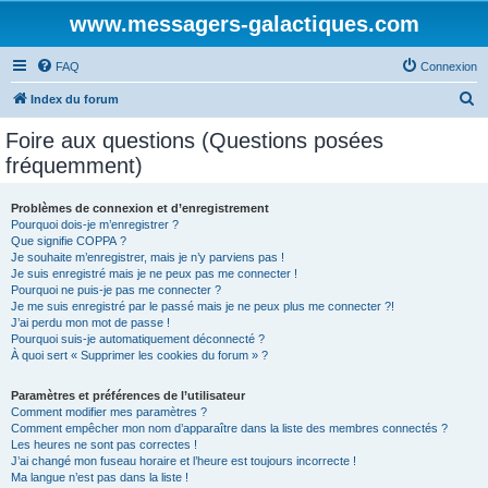
www.messagers-galactiques.com
FAQ
Connexion
R
Index du forum
e
Foire aux questions (Questions posées
c
fréquemment)
h
e
Problèmes de connexion et d’enregistrement
Pourquoi dois-je m’enregistrer ?
r
Que signifie COPPA ?
c
Je souhaite m’enregistrer, mais je n’y parviens pas !
Je suis enregistré mais je ne peux pas me connecter !
h
Pourquoi ne puis-je pas me connecter ?
Je me suis enregistré par le passé mais je ne peux plus me connecter ?!
e
J’ai perdu mon mot de passe !
r
Pourquoi suis-je automatiquement déconnecté ?
À quoi sert « Supprimer les cookies du forum » ?
Paramètres et préférences de l’utilisateur
Comment modifier mes paramètres ?
Comment empêcher mon nom d’apparaître dans la liste des membres connectés ?
Les heures ne sont pas correctes !
J’ai changé mon fuseau horaire et l’heure est toujours incorrecte !
Ma langue n’est pas dans la liste !