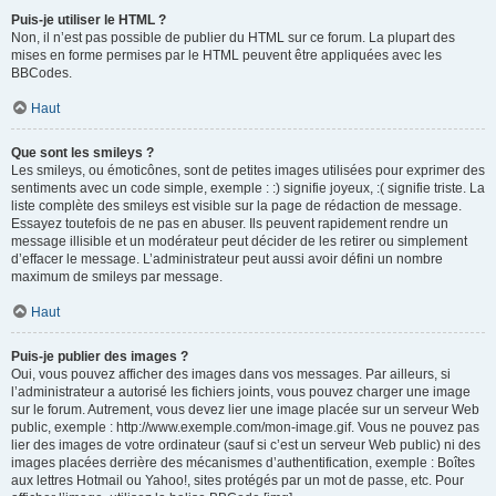
Puis-je utiliser le HTML ?
Non, il n’est pas possible de publier du HTML sur ce forum. La plupart des
mises en forme permises par le HTML peuvent être appliquées avec les
BBCodes.
Haut
Que sont les smileys ?
Les smileys, ou émoticônes, sont de petites images utilisées pour exprimer des
sentiments avec un code simple, exemple : :) signifie joyeux, :( signifie triste. La
liste complète des smileys est visible sur la page de rédaction de message.
Essayez toutefois de ne pas en abuser. Ils peuvent rapidement rendre un
message illisible et un modérateur peut décider de les retirer ou simplement
d’effacer le message. L’administrateur peut aussi avoir défini un nombre
maximum de smileys par message.
Haut
Puis-je publier des images ?
Oui, vous pouvez afficher des images dans vos messages. Par ailleurs, si
l’administrateur a autorisé les fichiers joints, vous pouvez charger une image
sur le forum. Autrement, vous devez lier une image placée sur un serveur Web
public, exemple : http://www.exemple.com/mon-image.gif. Vous ne pouvez pas
lier des images de votre ordinateur (sauf si c’est un serveur Web public) ni des
images placées derrière des mécanismes d’authentification, exemple : Boîtes
aux lettres Hotmail ou Yahoo!, sites protégés par un mot de passe, etc. Pour