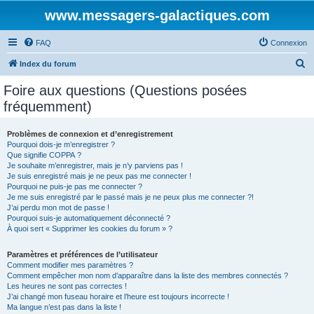
www.messagers-galactiques.com
FAQ
Connexion
R
Index du forum
e
Foire aux questions (Questions posées
c
fréquemment)
h
e
Problèmes de connexion et d’enregistrement
Pourquoi dois-je m’enregistrer ?
r
Que signifie COPPA ?
c
Je souhaite m’enregistrer, mais je n’y parviens pas !
Je suis enregistré mais je ne peux pas me connecter !
h
Pourquoi ne puis-je pas me connecter ?
Je me suis enregistré par le passé mais je ne peux plus me connecter ?!
e
J’ai perdu mon mot de passe !
r
Pourquoi suis-je automatiquement déconnecté ?
À quoi sert « Supprimer les cookies du forum » ?
Paramètres et préférences de l’utilisateur
Comment modifier mes paramètres ?
Comment empêcher mon nom d’apparaître dans la liste des membres connectés ?
Les heures ne sont pas correctes !
J’ai changé mon fuseau horaire et l’heure est toujours incorrecte !
Ma langue n’est pas dans la liste !