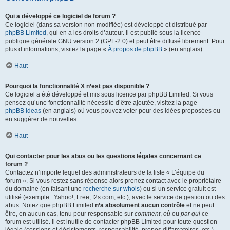
Qui a développé ce logiciel de forum ?
Ce logiciel (dans sa version non modifiée) est développé et distribué par
phpBB Limited
, qui en a les droits d’auteur. Il est publié sous la licence
publique générale GNU version 2 (GPL-2.0) et peut être diffusé librement. Pour
plus d’informations, visitez la page «
À propos de phpBB
» (en anglais).
Haut
Pourquoi la fonctionnalité X n’est pas disponible ?
Ce logiciel a été développé et mis sous licence par phpBB Limited. Si vous
pensez qu’une fonctionnalité nécessite d’être ajoutée, visitez la page
phpBB Ideas
(en anglais) où vous pouvez voter pour des idées proposées ou
en suggérer de nouvelles.
Haut
Qui contacter pour les abus ou les questions légales concernant ce
forum ?
Contactez n’importe lequel des administrateurs de la liste « L’équipe du
forum ». Si vous restez sans réponse alors prenez contact avec le propriétaire
du domaine (en faisant une
recherche sur whois
) ou si un service gratuit est
utilisé (exemple : Yahoo!, Free, f2s.com, etc.), avec le service de gestion ou des
abus. Notez que phpBB Limited
n’a absolument aucun contrôle
et ne peut
être, en aucun cas, tenu pour responsable sur
comment
,
où
ou
par qui
ce
forum est utilisé. Il est inutile de contacter phpBB Limited pour toute question