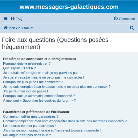
www.messagers-galactiques.com
FAQ
Connexion
R
Index du forum
e
Foire aux questions (Questions posées
c
fréquemment)
h
e
Problèmes de connexion et d’enregistrement
Pourquoi dois-je m’enregistrer ?
r
Que signifie COPPA ?
c
Je souhaite m’enregistrer, mais je n’y parviens pas !
Je suis enregistré mais je ne peux pas me connecter !
h
Pourquoi ne puis-je pas me connecter ?
Je me suis enregistré par le passé mais je ne peux plus me connecter ?!
e
J’ai perdu mon mot de passe !
r
Pourquoi suis-je automatiquement déconnecté ?
À quoi sert « Supprimer les cookies du forum » ?
Paramètres et préférences de l’utilisateur
Comment modifier mes paramètres ?
Comment empêcher mon nom d’apparaître dans la liste des membres connectés ?
Les heures ne sont pas correctes !
J’ai changé mon fuseau horaire et l’heure est toujours incorrecte !
Ma langue n’est pas dans la liste !