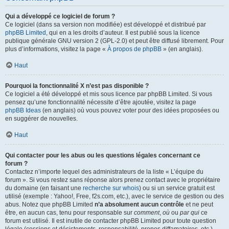
Qui a développé ce logiciel de forum ?
Ce logiciel (dans sa version non modifiée) est développé et distribué par
phpBB Limited
, qui en a les droits d’auteur. Il est publié sous la licence
publique générale GNU version 2 (GPL-2.0) et peut être diffusé librement. Pour
plus d’informations, visitez la page «
À propos de phpBB
» (en anglais).
Haut
Pourquoi la fonctionnalité X n’est pas disponible ?
Ce logiciel a été développé et mis sous licence par phpBB Limited. Si vous
pensez qu’une fonctionnalité nécessite d’être ajoutée, visitez la page
phpBB Ideas
(en anglais) où vous pouvez voter pour des idées proposées ou
en suggérer de nouvelles.
Haut
Qui contacter pour les abus ou les questions légales concernant ce
forum ?
Contactez n’importe lequel des administrateurs de la liste « L’équipe du
forum ». Si vous restez sans réponse alors prenez contact avec le propriétaire
du domaine (en faisant une
recherche sur whois
) ou si un service gratuit est
utilisé (exemple : Yahoo!, Free, f2s.com, etc.), avec le service de gestion ou des
abus. Notez que phpBB Limited
n’a absolument aucun contrôle
et ne peut
être, en aucun cas, tenu pour responsable sur
comment
,
où
ou
par qui
ce
forum est utilisé. Il est inutile de contacter phpBB Limited pour toute question