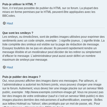
Puis-je utiliser le HTML ?
Non, il n’est pas possible de publier du HTML sur ce forum. La plupart des
mises en forme permises par le HTML peuvent être appliquées avec les
BBCodes.
Haut
Que sont les smileys ?
Les smileys, ou émoticônes, sont de petites images utilisées pour exprimer des
sentiments avec un code simple, exemple : :) signifie joyeux, :( signifie triste. La
liste complète des smileys est visible sur la page de rédaction de message.
Essayez toutefois de ne pas en abuser. Ils peuvent rapidement rendre un
message illisible et un modérateur peut décider de les retirer ou simplement
d’effacer le message. L’administrateur peut aussi avoir défini un nombre
maximum de smileys par message.
Haut
Puis-je publier des images ?
Oui, vous pouvez afficher des images dans vos messages. Par ailleurs, si
l’administrateur a autorisé les fichiers joints, vous pouvez charger une image
sur le forum. Autrement, vous devez lier une image placée sur un serveur Web
public, exemple : http://www.exemple.com/mon-image.gif. Vous ne pouvez pas
lier des images de votre ordinateur (sauf si c’est un serveur Web public) ni des
images placées derrière des mécanismes d’authentification, exemple : Boîtes
aux lettres Hotmail ou Yahoo!, sites protégés par un mot de passe, etc. Pour