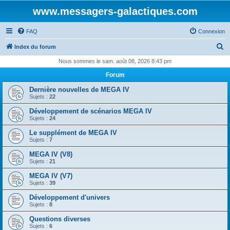
www.messagers-galactiques.com
FAQ
Connexion
R
Index du forum
e
Nous sommes le sam. août 08, 2026 8:43 pm
c
Forum
h
Dernière nouvelles de MEGA IV
e
Sujets :
22
r
Développement de scénarios MEGA IV
Sujets :
24
c
Le supplément de MEGA IV
h
Sujets :
7
e
MEGA IV (V8)
r
Sujets :
21
MEGA IV (V7)
Sujets :
39
Développement d'univers
Sujets :
8
Questions diverses
Sujets :
6