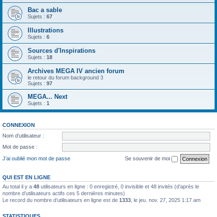
Bac a sable
Sujets :
67
Illustrations
Sujets :
6
Sources d'Inspirations
Sujets :
18
Archives MEGA IV ancien forum
le retour du forum background 3
Sujets :
97
MEGA... Next
Sujets :
1
CONNEXION
Nom d’utilisateur :
Mot de passe :
J’ai oublié mon mot de passe
Se souvenir de moi
QUI EST EN LIGNE
Au total il y a
48
utilisateurs en ligne : 0 enregistré, 0 invisible et 48 invités (d’après le
nombre d’utilisateurs actifs ces 5 dernières minutes)
Le record du nombre d’utilisateurs en ligne est de
1333
, le jeu. nov. 27, 2025 1:17 am
STATISTIQUES