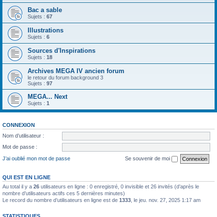
Bac a sable
Sujets :
67
Illustrations
Sujets :
6
Sources d'Inspirations
Sujets :
18
Archives MEGA IV ancien forum
le retour du forum background 3
Sujets :
97
MEGA... Next
Sujets :
1
CONNEXION
Nom d’utilisateur :
Mot de passe :
J’ai oublié mon mot de passe
Se souvenir de moi
QUI EST EN LIGNE
Au total il y a
26
utilisateurs en ligne : 0 enregistré, 0 invisible et 26 invités (d’après le
nombre d’utilisateurs actifs ces 5 dernières minutes)
Le record du nombre d’utilisateurs en ligne est de
1333
, le jeu. nov. 27, 2025 1:17 am
STATISTIQUES