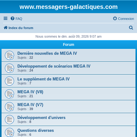
www.messagers-galactiques.com
FAQ
Connexion
R
Index du forum
e
Nous sommes le dim. août 09, 2026 9:07 am
c
Forum
h
Dernière nouvelles de MEGA IV
e
Sujets :
22
r
Développement de scénarios MEGA IV
Sujets :
24
c
Le supplément de MEGA IV
h
Sujets :
7
e
MEGA IV (V8)
r
Sujets :
21
MEGA IV (V7)
Sujets :
39
Développement d'univers
Sujets :
8
Questions diverses
Sujets :
6