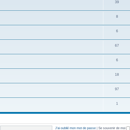
39
8
6
67
6
18
97
1
J’ai oublié mon mot de passe
|
Se souvenir de moi