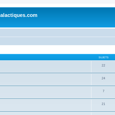
alactiques.com
SUJETS
22
24
7
21