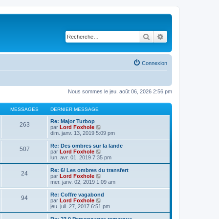
Rechercher
Recherche avancé
Connexion
Nous sommes le jeu. août 06, 2026 2:56 pm
MESSAGES
DERNIER MESSAGE
Re: Major Turbop
263
V
par
Lord Foxhole
o
dim. janv. 13, 2019 5:09 pm
i
r
Re: Des ombres sur la lande
507
l
V
par
Lord Foxhole
e
o
lun. avr. 01, 2019 7:35 pm
d
i
e
r
Re: 6/ Les ombres du transfert
24
r
l
V
par
Lord Foxhole
n
e
o
mer. janv. 02, 2019 1:09 am
i
d
i
e
e
r
Re: Coffre vagabond
r
94
r
l
V
par
Lord Foxhole
m
n
e
o
jeu. juil. 27, 2017 6:51 pm
e
i
d
i
s
e
e
r