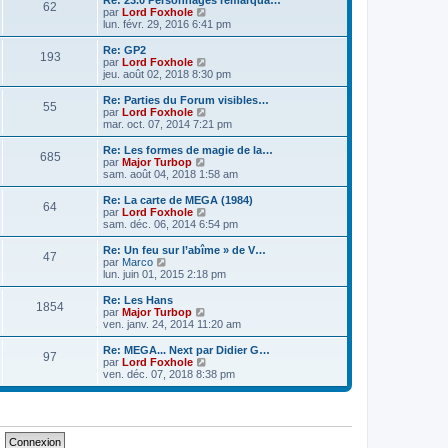
Re: 23.0 Personnages remarqua…
s
r
62
r
l
V
par
Lord Foxhole
a
m
n
e
o
lun. févr. 29, 2016 6:41 pm
g
e
i
d
i
e
s
e
e
r
Re: GP2
s
r
193
r
l
V
par
Lord Foxhole
a
m
n
e
o
jeu. août 02, 2018 8:30 pm
g
e
i
d
i
e
s
e
e
r
Re: Parties du Forum visibles…
s
r
55
r
l
V
par
Lord Foxhole
a
m
n
e
o
mar. oct. 07, 2014 7:21 pm
g
e
i
d
i
e
s
e
e
r
Re: Les formes de magie de la…
s
r
685
r
l
V
par
Major Turbop
a
m
n
e
o
sam. août 04, 2018 1:58 am
g
e
i
d
i
e
s
e
e
r
Re: La carte de MEGA (1984)
s
r
64
r
l
V
par
Lord Foxhole
a
m
n
e
o
sam. déc. 06, 2014 6:54 pm
g
e
i
d
i
e
s
e
e
r
Re: Un feu sur l’abîme » de V…
s
r
47
r
l
V
par
Marco
a
m
n
e
o
lun. juin 01, 2015 2:18 pm
g
e
i
d
i
e
s
e
e
r
Re: Les Hans
s
r
1854
r
l
V
par
Major Turbop
a
m
n
e
o
ven. janv. 24, 2014 11:20 am
g
e
i
d
i
e
s
e
e
r
Re: MEGA... Next par Didier G…
s
r
97
r
l
V
par
Lord Foxhole
a
m
n
e
o
ven. déc. 07, 2018 8:38 pm
g
e
i
d
i
e
s
e
e
r
s
r
r
l
a
m
n
e
g
e
i
d
e
s
e
e