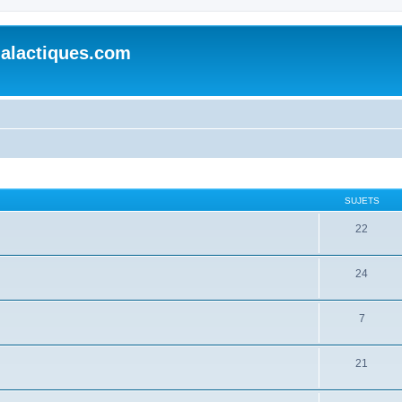
alactiques.com
SUJETS
22
24
7
21