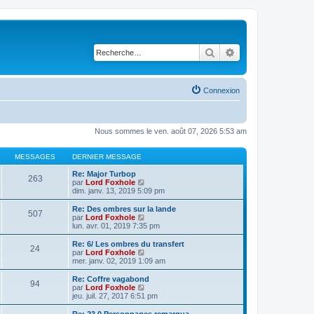
Rechercher
Recherche avancé
Connexion
Nous sommes le ven. août 07, 2026 5:53 am
MESSAGES
DERNIER MESSAGE
Re: Major Turbop
263
V
par
Lord Foxhole
o
dim. janv. 13, 2019 5:09 pm
i
r
Re: Des ombres sur la lande
507
l
V
par
Lord Foxhole
e
o
lun. avr. 01, 2019 7:35 pm
d
i
e
r
Re: 6/ Les ombres du transfert
24
r
l
V
par
Lord Foxhole
n
e
o
mer. janv. 02, 2019 1:09 am
i
d
i
e
e
r
Re: Coffre vagabond
r
94
r
l
V
par
Lord Foxhole
m
n
e
o
jeu. juil. 27, 2017 6:51 pm
e
i
d
i
s
e
e
r