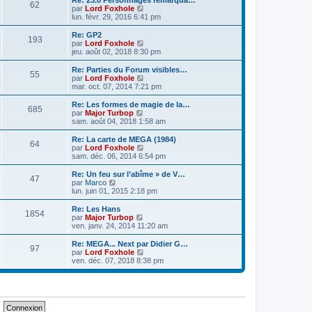
Re: 23.0 Personnages remarqua…
s
r
62
r
l
V
par
Lord Foxhole
a
m
n
e
o
lun. févr. 29, 2016 6:41 pm
g
e
i
d
i
e
s
e
e
r
Re: GP2
s
r
193
r
l
V
par
Lord Foxhole
a
m
n
e
o
jeu. août 02, 2018 8:30 pm
g
e
i
d
i
e
s
e
e
r
Re: Parties du Forum visibles…
s
r
55
r
l
V
par
Lord Foxhole
a
m
n
e
o
mar. oct. 07, 2014 7:21 pm
g
e
i
d
i
e
s
e
e
r
Re: Les formes de magie de la…
s
r
685
r
l
V
par
Major Turbop
a
m
n
e
o
sam. août 04, 2018 1:58 am
g
e
i
d
i
e
s
e
e
r
Re: La carte de MEGA (1984)
s
r
64
r
l
V
par
Lord Foxhole
a
m
n
e
o
sam. déc. 06, 2014 6:54 pm
g
e
i
d
i
e
s
e
e
r
Re: Un feu sur l’abîme » de V…
s
r
47
r
l
V
par
Marco
a
m
n
e
o
lun. juin 01, 2015 2:18 pm
g
e
i
d
i
e
s
e
e
r
Re: Les Hans
s
r
1854
r
l
V
par
Major Turbop
a
m
n
e
o
ven. janv. 24, 2014 11:20 am
g
e
i
d
i
e
s
e
e
r
Re: MEGA... Next par Didier G…
s
r
97
r
l
V
par
Lord Foxhole
a
m
n
e
o
ven. déc. 07, 2018 8:38 pm
g
e
i
d
i
e
s
e
e
r
s
r
r
l
a
m
n
e
g
e
i
d
e
s
e
e