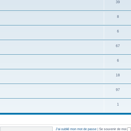
39
8
6
67
6
18
97
1
J’ai oublié mon mot de passe
|
Se souvenir de moi