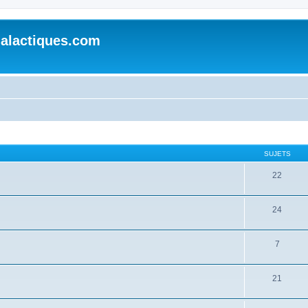
alactiques.com
SUJETS
22
24
7
21