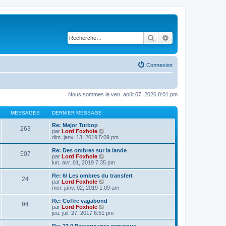
Rechercher
Recherche avancé
Connexion
Nous sommes le ven. août 07, 2026 8:01 pm
MESSAGES
DERNIER MESSAGE
Re: Major Turbop
263
V
par
Lord Foxhole
o
dim. janv. 13, 2019 5:09 pm
i
r
Re: Des ombres sur la lande
507
l
V
par
Lord Foxhole
e
o
lun. avr. 01, 2019 7:35 pm
d
i
e
r
Re: 6/ Les ombres du transfert
24
r
l
V
par
Lord Foxhole
n
e
o
mer. janv. 02, 2019 1:09 am
i
d
i
e
e
r
Re: Coffre vagabond
r
94
r
l
V
par
Lord Foxhole
m
n
e
o
jeu. juil. 27, 2017 6:51 pm
e
i
d
i
s
e
e
r