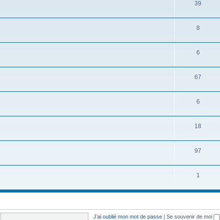
39
8
6
67
6
18
97
1
J’ai oublié mon mot de passe
|
Se souvenir de moi