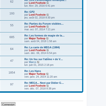
Re: 23.0 Personnages remarqua…
s
r
62
r
l
V
par
Lord Foxhole
a
m
n
e
o
lun. févr. 29, 2016 6:41 pm
g
e
i
d
i
e
s
e
e
r
Re: GP2
s
r
193
r
l
V
par
Lord Foxhole
a
m
n
e
o
jeu. août 02, 2018 8:30 pm
g
e
i
d
i
e
s
e
e
r
Re: Parties du Forum visibles…
s
r
55
r
l
V
par
Lord Foxhole
a
m
n
e
o
mar. oct. 07, 2014 7:21 pm
g
e
i
d
i
e
s
e
e
r
Re: Les formes de magie de la…
s
r
685
r
l
V
par
Major Turbop
a
m
n
e
o
sam. août 04, 2018 1:58 am
g
e
i
d
i
e
s
e
e
r
Re: La carte de MEGA (1984)
s
r
64
r
l
V
par
Lord Foxhole
a
m
n
e
o
sam. déc. 06, 2014 6:54 pm
g
e
i
d
i
e
s
e
e
r
Re: Un feu sur l’abîme » de V…
s
r
47
r
l
V
par
Marco
a
m
n
e
o
lun. juin 01, 2015 2:18 pm
g
e
i
d
i
e
s
e
e
r
Re: Les Hans
s
r
1854
r
l
V
par
Major Turbop
a
m
n
e
o
ven. janv. 24, 2014 11:20 am
g
e
i
d
i
e
s
e
e
r
Re: MEGA... Next par Didier G…
s
r
97
r
l
V
par
Lord Foxhole
a
m
n
e
o
ven. déc. 07, 2018 8:38 pm
g
e
i
d
i
e
s
e
e
r
s
r
r
l
a
m
n
e
g
e
i
d
e
s
e
e