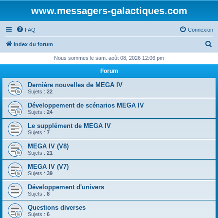
www.messagers-galactiques.com
FAQ
Connexion
R
Index du forum
e
Nous sommes le sam. août 08, 2026 12:06 pm
c
Forum
h
Dernière nouvelles de MEGA IV
e
Sujets :
22
r
Développement de scénarios MEGA IV
Sujets :
24
c
Le supplément de MEGA IV
h
Sujets :
7
e
MEGA IV (V8)
r
Sujets :
21
MEGA IV (V7)
Sujets :
39
Développement d'univers
Sujets :
8
Questions diverses
Sujets :
6