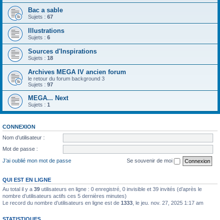
Bac a sable
Sujets :
67
Illustrations
Sujets :
6
Sources d'Inspirations
Sujets :
18
Archives MEGA IV ancien forum
le retour du forum background 3
Sujets :
97
MEGA... Next
Sujets :
1
CONNEXION
Nom d’utilisateur :
Mot de passe :
J’ai oublié mon mot de passe
Se souvenir de moi
QUI EST EN LIGNE
Au total il y a
39
utilisateurs en ligne : 0 enregistré, 0 invisible et 39 invités (d’après le
nombre d’utilisateurs actifs ces 5 dernières minutes)
Le record du nombre d’utilisateurs en ligne est de
1333
, le jeu. nov. 27, 2025 1:17 am
STATISTIQUES