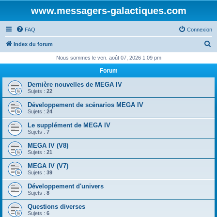
www.messagers-galactiques.com
FAQ
Connexion
R
Index du forum
e
Nous sommes le ven. août 07, 2026 1:09 pm
c
Forum
h
Dernière nouvelles de MEGA IV
e
Sujets :
22
r
Développement de scénarios MEGA IV
Sujets :
24
c
Le supplément de MEGA IV
h
Sujets :
7
e
MEGA IV (V8)
r
Sujets :
21
MEGA IV (V7)
Sujets :
39
Développement d'univers
Sujets :
8
Questions diverses
Sujets :
6