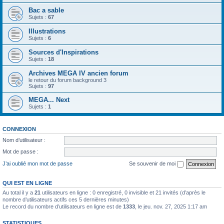
Bac a sable
Sujets :
67
Illustrations
Sujets :
6
Sources d'Inspirations
Sujets :
18
Archives MEGA IV ancien forum
le retour du forum background 3
Sujets :
97
MEGA... Next
Sujets :
1
CONNEXION
Nom d’utilisateur :
Mot de passe :
J’ai oublié mon mot de passe
Se souvenir de moi
QUI EST EN LIGNE
Au total il y a
21
utilisateurs en ligne : 0 enregistré, 0 invisible et 21 invités (d’après le
nombre d’utilisateurs actifs ces 5 dernières minutes)
Le record du nombre d’utilisateurs en ligne est de
1333
, le jeu. nov. 27, 2025 1:17 am
STATISTIQUES