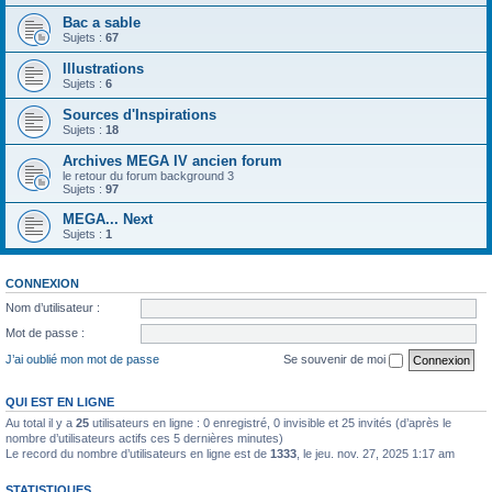
Bac a sable
Sujets :
67
Illustrations
Sujets :
6
Sources d'Inspirations
Sujets :
18
Archives MEGA IV ancien forum
le retour du forum background 3
Sujets :
97
MEGA... Next
Sujets :
1
CONNEXION
Nom d’utilisateur :
Mot de passe :
J’ai oublié mon mot de passe
Se souvenir de moi
QUI EST EN LIGNE
Au total il y a
25
utilisateurs en ligne : 0 enregistré, 0 invisible et 25 invités (d’après le
nombre d’utilisateurs actifs ces 5 dernières minutes)
Le record du nombre d’utilisateurs en ligne est de
1333
, le jeu. nov. 27, 2025 1:17 am
STATISTIQUES