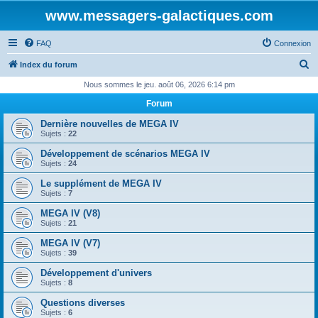
www.messagers-galactiques.com
FAQ
Connexion
R
Index du forum
e
Nous sommes le jeu. août 06, 2026 6:14 pm
c
Forum
h
Dernière nouvelles de MEGA IV
e
Sujets :
22
r
Développement de scénarios MEGA IV
Sujets :
24
c
Le supplément de MEGA IV
h
Sujets :
7
e
MEGA IV (V8)
r
Sujets :
21
MEGA IV (V7)
Sujets :
39
Développement d'univers
Sujets :
8
Questions diverses
Sujets :
6