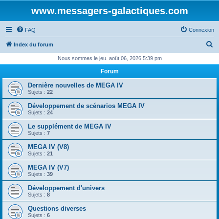
www.messagers-galactiques.com
FAQ
Connexion
R
Index du forum
e
Nous sommes le jeu. août 06, 2026 5:39 pm
c
Forum
h
Dernière nouvelles de MEGA IV
e
Sujets :
22
r
Développement de scénarios MEGA IV
Sujets :
24
c
Le supplément de MEGA IV
h
Sujets :
7
e
MEGA IV (V8)
r
Sujets :
21
MEGA IV (V7)
Sujets :
39
Développement d'univers
Sujets :
8
Questions diverses
Sujets :
6