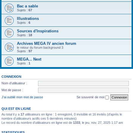
Bac a sable
Sujets :
67
Illustrations
Sujets :
6
Sources d'Inspirations
Sujets :
18
Archives MEGA IV ancien forum
le retour du forum background 3
Sujets :
97
MEGA... Next
Sujets :
1
CONNEXION
Nom d’utilisateur :
Mot de passe :
J’ai oublié mon mot de passe
Se souvenir de moi
QUI EST EN LIGNE
Au total il y a
17
utilisateurs en ligne : 1 enregistré, 0 invisible et 16 invités (d’après le
nombre d’utilisateurs actifs ces 5 dernières minutes)
Le record du nombre d’utilisateurs en ligne est de
1333
, le jeu. nov. 27, 2025 1:17 am
STATISTIQUES