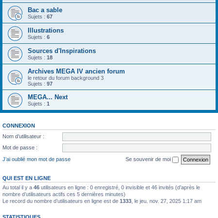
Bac a sable
Sujets :
67
Illustrations
Sujets :
6
Sources d'Inspirations
Sujets :
18
Archives MEGA IV ancien forum
le retour du forum background 3
Sujets :
97
MEGA... Next
Sujets :
1
CONNEXION
Nom d’utilisateur :
Mot de passe :
J’ai oublié mon mot de passe
Se souvenir de moi
QUI EST EN LIGNE
Au total il y a
46
utilisateurs en ligne : 0 enregistré, 0 invisible et 46 invités (d’après le
nombre d’utilisateurs actifs ces 5 dernières minutes)
Le record du nombre d’utilisateurs en ligne est de
1333
, le jeu. nov. 27, 2025 1:17 am
STATISTIQUES