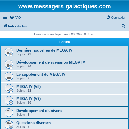
www.messagers-galactiques.com
FAQ
Connexion
R
Index du forum
e
Nous sommes le jeu. août 06, 2026 9:55 am
c
Forum
h
Dernière nouvelles de MEGA IV
e
Sujets :
22
r
Développement de scénarios MEGA IV
Sujets :
24
c
Le supplément de MEGA IV
h
Sujets :
7
e
MEGA IV (V8)
r
Sujets :
21
MEGA IV (V7)
Sujets :
39
Développement d'univers
Sujets :
8
Questions diverses
Sujets :
6