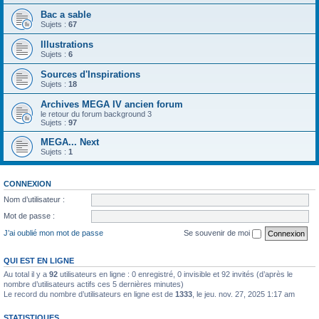
Bac a sable
Sujets :
67
Illustrations
Sujets :
6
Sources d'Inspirations
Sujets :
18
Archives MEGA IV ancien forum
le retour du forum background 3
Sujets :
97
MEGA... Next
Sujets :
1
CONNEXION
Nom d’utilisateur :
Mot de passe :
J’ai oublié mon mot de passe
Se souvenir de moi
QUI EST EN LIGNE
Au total il y a
92
utilisateurs en ligne : 0 enregistré, 0 invisible et 92 invités (d’après le
nombre d’utilisateurs actifs ces 5 dernières minutes)
Le record du nombre d’utilisateurs en ligne est de
1333
, le jeu. nov. 27, 2025 1:17 am
STATISTIQUES