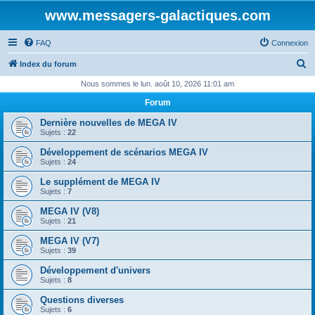
www.messagers-galactiques.com
FAQ
Connexion
R
Index du forum
e
Nous sommes le lun. août 10, 2026 11:01 am
c
Forum
h
Dernière nouvelles de MEGA IV
e
Sujets :
22
r
Développement de scénarios MEGA IV
Sujets :
24
c
Le supplément de MEGA IV
h
Sujets :
7
e
MEGA IV (V8)
r
Sujets :
21
MEGA IV (V7)
Sujets :
39
Développement d'univers
Sujets :
8
Questions diverses
Sujets :
6