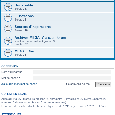
Bac a sable
Sujets :
67
Illustrations
Sujets :
6
Sources d'Inspirations
Sujets :
18
Archives MEGA IV ancien forum
le retour du forum background 3
Sujets :
97
MEGA... Next
Sujets :
1
CONNEXION
Nom d’utilisateur :
Mot de passe :
J’ai oublié mon mot de passe
Se souvenir de moi
QUI EST EN LIGNE
Au total il y a
26
utilisateurs en ligne : 0 enregistré, 0 invisible et 26 invités (d’après le
nombre d’utilisateurs actifs ces 5 dernières minutes)
Le record du nombre d’utilisateurs en ligne est de
1333
, le jeu. nov. 27, 2025 1:17 am
STATISTIQUES