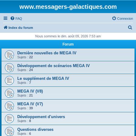
www.messagers-galactiques.com
FAQ
Connexion
R
Index du forum
e
Nous sommes le dim. août 09, 2026 7:53 am
c
Forum
h
Dernière nouvelles de MEGA IV
e
Sujets :
22
r
Développement de scénarios MEGA IV
Sujets :
24
c
Le supplément de MEGA IV
h
Sujets :
7
e
MEGA IV (V8)
r
Sujets :
21
MEGA IV (V7)
Sujets :
39
Développement d'univers
Sujets :
8
Questions diverses
Sujets :
6