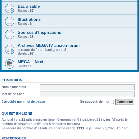
Bac a sable
Sujets :
67
Illustrations
Sujets :
6
Sources d'Inspirations
Sujets :
18
Archives MEGA IV ancien forum
le retour du forum background 3
Sujets :
97
MEGA... Next
Sujets :
1
CONNEXION
Nom d’utilisateur :
Mot de passe :
J’ai oublié mon mot de passe
Se souvenir de moi
QUI EST EN LIGNE
Au total il y a
21
utilisateurs en ligne : 0 enregistré, 0 invisible et 21 invités (d’après le
nombre d’utilisateurs actifs ces 5 dernières minutes)
Le record du nombre d’utilisateurs en ligne est de
1333
, le jeu. nov. 27, 2025 1:17 am
STATISTIQUES