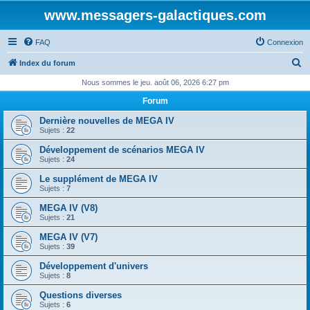
www.messagers-galactiques.com
FAQ
Connexion
R
Index du forum
e
Nous sommes le jeu. août 06, 2026 6:27 pm
c
Forum
h
Dernière nouvelles de MEGA IV
e
Sujets :
22
r
Développement de scénarios MEGA IV
Sujets :
24
c
Le supplément de MEGA IV
h
Sujets :
7
e
MEGA IV (V8)
r
Sujets :
21
MEGA IV (V7)
Sujets :
39
Développement d'univers
Sujets :
8
Questions diverses
Sujets :
6