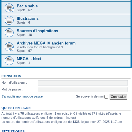
Bac a sable
Sujets :
67
Illustrations
Sujets :
6
Sources d'Inspirations
Sujets :
18
Archives MEGA IV ancien forum
le retour du forum background 3
Sujets :
97
MEGA... Next
Sujets :
1
CONNEXION
Nom d’utilisateur :
Mot de passe :
J’ai oublié mon mot de passe
Se souvenir de moi
QUI EST EN LIGNE
Au total il y a
78
utilisateurs en ligne : 1 enregistré, 0 invisible et 77 invités (d’après le
nombre d’utilisateurs actifs ces 5 dernières minutes)
Le record du nombre d’utilisateurs en ligne est de
1333
, le jeu. nov. 27, 2025 1:17 am
STATISTIQUES