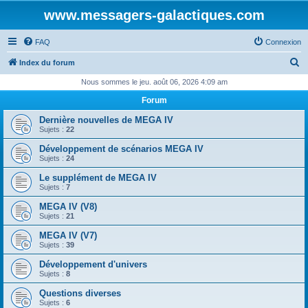
www.messagers-galactiques.com
FAQ
Connexion
R
Index du forum
e
Nous sommes le jeu. août 06, 2026 4:09 am
c
Forum
h
Dernière nouvelles de MEGA IV
e
Sujets :
22
r
Développement de scénarios MEGA IV
Sujets :
24
c
Le supplément de MEGA IV
h
Sujets :
7
e
MEGA IV (V8)
r
Sujets :
21
MEGA IV (V7)
Sujets :
39
Développement d'univers
Sujets :
8
Questions diverses
Sujets :
6