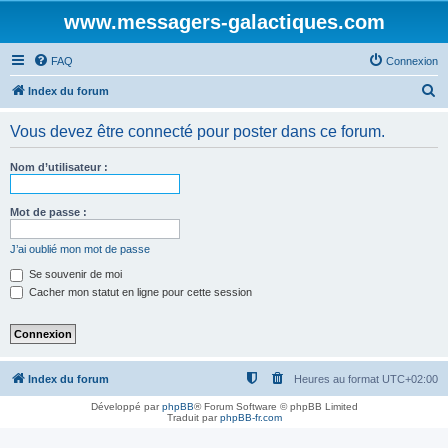
www.messagers-galactiques.com
FAQ
Connexion
R
Index du forum
e
Vous devez être connecté pour poster dans ce forum.
c
h
Nom d’utilisateur :
e
r
Mot de passe :
c
J’ai oublié mon mot de passe
h
Se souvenir de moi
e
Cacher mon statut en ligne pour cette session
r
Index du forum
Heures au format
UTC+02:00
Développé par
phpBB
® Forum Software © phpBB Limited
Traduit par
phpBB-fr.com