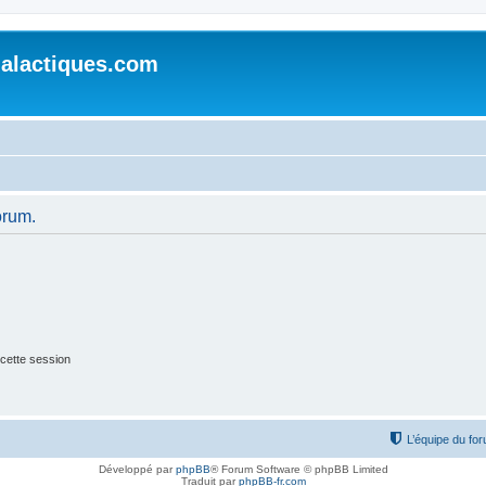
alactiques.com
orum.
cette session
L’équipe du fo
Développé par
phpBB
® Forum Software © phpBB Limited
Traduit par
phpBB-fr.com