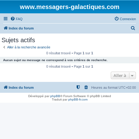
www.messagers-galactiques.com
FAQ
Connexion
R
Index du forum
e
Sujets actifs
c
Aller à la recherche avancée
h
0 résultat trouvé • Page
1
sur
1
e
Aucun sujet ou message ne correspond à vos critères de recherche.
r
0 résultat trouvé • Page
1
sur
1
c
Aller à
h
Index du forum
Heures au format
UTC+02:00
e
r
Développé par
phpBB
® Forum Software © phpBB Limited
Traduit par
phpBB-fr.com