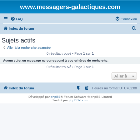
www.messagers-galactiques.com
FAQ
Connexion
R
Index du forum
e
Sujets actifs
c
Aller à la recherche avancée
h
0 résultat trouvé • Page
1
sur
1
e
Aucun sujet ou message ne correspond à vos critères de recherche.
r
0 résultat trouvé • Page
1
sur
1
c
Aller à
h
Index du forum
Heures au format
UTC+02:00
e
r
Développé par
phpBB
® Forum Software © phpBB Limited
Traduit par
phpBB-fr.com