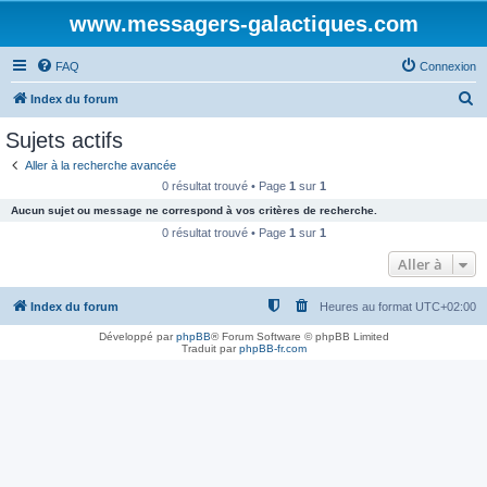
www.messagers-galactiques.com
FAQ
Connexion
R
Index du forum
e
Sujets actifs
c
Aller à la recherche avancée
h
0 résultat trouvé • Page
1
sur
1
e
Aucun sujet ou message ne correspond à vos critères de recherche.
r
0 résultat trouvé • Page
1
sur
1
c
Aller à
h
Index du forum
Heures au format
UTC+02:00
e
r
Développé par
phpBB
® Forum Software © phpBB Limited
Traduit par
phpBB-fr.com