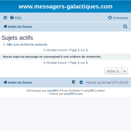
www.messagers-galactiques.com
FAQ
Connexion
R
Index du forum
e
Sujets actifs
c
Aller à la recherche avancée
h
0 résultat trouvé • Page
1
sur
1
e
Aucun sujet ou message ne correspond à vos critères de recherche.
r
0 résultat trouvé • Page
1
sur
1
c
Aller à
h
Index du forum
Heures au format
UTC+02:00
e
r
Développé par
phpBB
® Forum Software © phpBB Limited
Traduit par
phpBB-fr.com