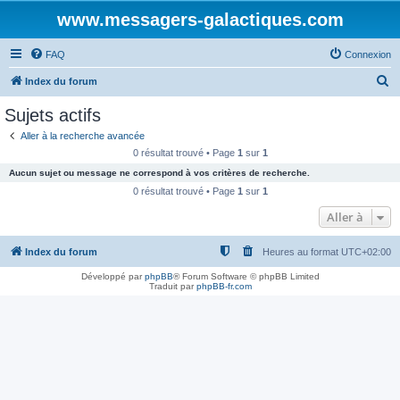
www.messagers-galactiques.com
FAQ
Connexion
R
Index du forum
e
Sujets actifs
c
Aller à la recherche avancée
h
0 résultat trouvé • Page
1
sur
1
e
Aucun sujet ou message ne correspond à vos critères de recherche.
r
0 résultat trouvé • Page
1
sur
1
c
Aller à
h
Index du forum
Heures au format
UTC+02:00
e
r
Développé par
phpBB
® Forum Software © phpBB Limited
Traduit par
phpBB-fr.com