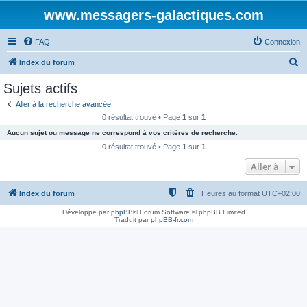
www.messagers-galactiques.com
FAQ
Connexion
R
Index du forum
e
Sujets actifs
c
Aller à la recherche avancée
h
0 résultat trouvé • Page
1
sur
1
e
Aucun sujet ou message ne correspond à vos critères de recherche.
r
0 résultat trouvé • Page
1
sur
1
c
Aller à
h
Index du forum
Heures au format
UTC+02:00
e
r
Développé par
phpBB
® Forum Software © phpBB Limited
Traduit par
phpBB-fr.com