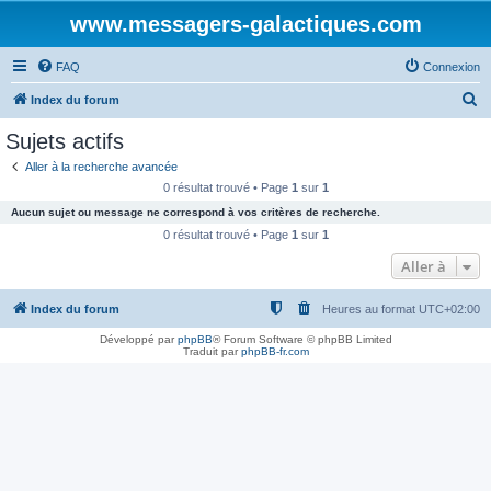
www.messagers-galactiques.com
FAQ
Connexion
R
Index du forum
e
Sujets actifs
c
Aller à la recherche avancée
h
0 résultat trouvé • Page
1
sur
1
e
Aucun sujet ou message ne correspond à vos critères de recherche.
r
0 résultat trouvé • Page
1
sur
1
c
Aller à
h
Index du forum
Heures au format
UTC+02:00
e
r
Développé par
phpBB
® Forum Software © phpBB Limited
Traduit par
phpBB-fr.com