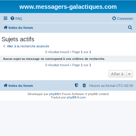
www.messagers-galactiques.com
FAQ
Connexion
R
Index du forum
e
Sujets actifs
c
Aller à la recherche avancée
h
0 résultat trouvé • Page
1
sur
1
e
Aucun sujet ou message ne correspond à vos critères de recherche.
r
0 résultat trouvé • Page
1
sur
1
c
Aller à
h
Index du forum
Heures au format
UTC+02:00
e
r
Développé par
phpBB
® Forum Software © phpBB Limited
Traduit par
phpBB-fr.com