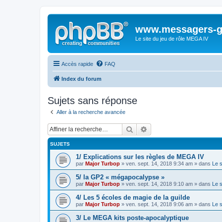
www.messagers-g
Le site du jeu de rôle MEGA IV
Accès rapide
FAQ
Index du forum
Sujets sans réponse
Aller à la recherche avancée
Rechercher
Recherche avancée
SUJETS
1/ Explications sur les règles de MEGA IV
par
Major Turbop
» ven. sept. 14, 2018 9:34 am » dans
Le 
5/ la GP2 « mégapocalypse »
par
Major Turbop
» ven. sept. 14, 2018 9:10 am » dans
Le 
4/ Les 5 écoles de magie de la guilde
par
Major Turbop
» ven. sept. 14, 2018 9:06 am » dans
Le 
3/ Le MEGA kits poste-apocalyptique