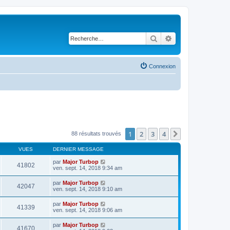
Rechercher
Recherche avancé
Connexion
1
2
3
4
Suivante
88 résultats trouvés
VUES
DERNIER MESSAGE
par
Major Turbop
41802
ven. sept. 14, 2018 9:34 am
par
Major Turbop
42047
ven. sept. 14, 2018 9:10 am
par
Major Turbop
41339
ven. sept. 14, 2018 9:06 am
par
Major Turbop
41670