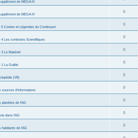
supplément de MEGA IV
0
supplément de MEGA IV
0
 5 Contes et Légendes du Continuum
0
4 Les contextes Scientifiques
0
3 Le Matériel
0
 1 La Guilde
0
clopédie (V8)
0
s sources d'informations
0
s planètes de l'AG
0
 vie dans l'AG
0
s habitants de l'AG