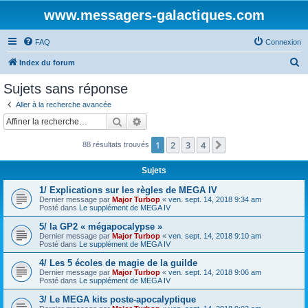
www.messagers-galactiques.com
FAQ
Connexion
R
Index du forum
e
Sujets sans réponse
c
Aller à la recherche avancée
h
Rechercher
Recherche avancée
e
1
2
3
4
Suivante
88 résultats trouvés
r
c
Sujets
h
1/ Explications sur les règles de MEGA IV
e
Dernier message par
Major Turbop
«
ven. sept. 14, 2018 9:34 am
Posté dans
Le supplément de MEGA IV
r
5/ la GP2 « mégapocalypse »
Dernier message par
Major Turbop
«
ven. sept. 14, 2018 9:10 am
Posté dans
Le supplément de MEGA IV
4/ Les 5 écoles de magie de la guilde
Dernier message par
Major Turbop
«
ven. sept. 14, 2018 9:06 am
Posté dans
Le supplément de MEGA IV
3/ Le MEGA kits poste-apocalyptique