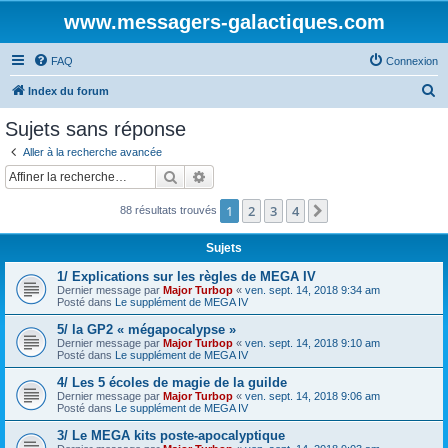
www.messagers-galactiques.com
FAQ
Connexion
R
Index du forum
e
Sujets sans réponse
c
Aller à la recherche avancée
h
Rechercher
Recherche avancée
e
1
2
3
4
Suivante
88 résultats trouvés
r
c
Sujets
h
1/ Explications sur les règles de MEGA IV
e
Dernier message par
Major Turbop
«
ven. sept. 14, 2018 9:34 am
Posté dans
Le supplément de MEGA IV
r
5/ la GP2 « mégapocalypse »
Dernier message par
Major Turbop
«
ven. sept. 14, 2018 9:10 am
Posté dans
Le supplément de MEGA IV
4/ Les 5 écoles de magie de la guilde
Dernier message par
Major Turbop
«
ven. sept. 14, 2018 9:06 am
Posté dans
Le supplément de MEGA IV
3/ Le MEGA kits poste-apocalyptique