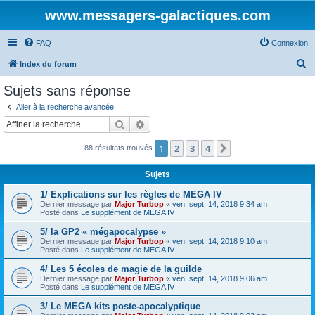
www.messagers-galactiques.com
FAQ
Connexion
R
Index du forum
e
Sujets sans réponse
c
Aller à la recherche avancée
h
Rechercher
Recherche avancée
e
1
2
3
4
Suivante
88 résultats trouvés
r
c
Sujets
h
1/ Explications sur les règles de MEGA IV
e
Dernier message par
Major Turbop
«
ven. sept. 14, 2018 9:34 am
Posté dans
Le supplément de MEGA IV
r
5/ la GP2 « mégapocalypse »
Dernier message par
Major Turbop
«
ven. sept. 14, 2018 9:10 am
Posté dans
Le supplément de MEGA IV
4/ Les 5 écoles de magie de la guilde
Dernier message par
Major Turbop
«
ven. sept. 14, 2018 9:06 am
Posté dans
Le supplément de MEGA IV
3/ Le MEGA kits poste-apocalyptique