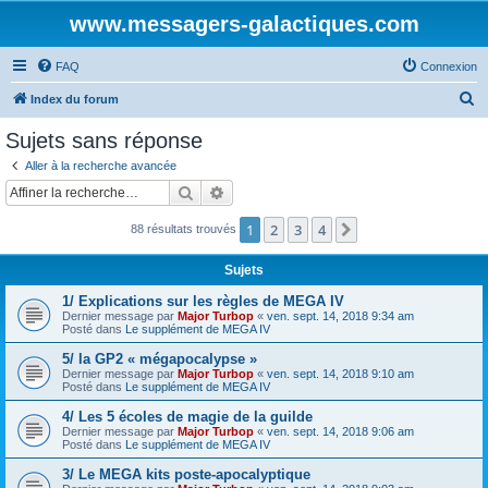
www.messagers-galactiques.com
FAQ
Connexion
R
Index du forum
e
Sujets sans réponse
c
Aller à la recherche avancée
h
Rechercher
Recherche avancée
e
1
2
3
4
Suivante
88 résultats trouvés
r
c
Sujets
h
1/ Explications sur les règles de MEGA IV
e
Dernier message par
Major Turbop
«
ven. sept. 14, 2018 9:34 am
Posté dans
Le supplément de MEGA IV
r
5/ la GP2 « mégapocalypse »
Dernier message par
Major Turbop
«
ven. sept. 14, 2018 9:10 am
Posté dans
Le supplément de MEGA IV
4/ Les 5 écoles de magie de la guilde
Dernier message par
Major Turbop
«
ven. sept. 14, 2018 9:06 am
Posté dans
Le supplément de MEGA IV
3/ Le MEGA kits poste-apocalyptique