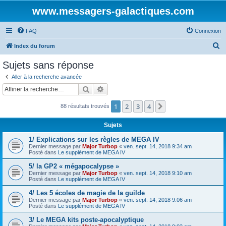
www.messagers-galactiques.com
FAQ
Connexion
R
Index du forum
e
Sujets sans réponse
c
Aller à la recherche avancée
h
Rechercher
Recherche avancée
e
1
2
3
4
Suivante
88 résultats trouvés
r
c
Sujets
h
1/ Explications sur les règles de MEGA IV
e
Dernier message par
Major Turbop
«
ven. sept. 14, 2018 9:34 am
Posté dans
Le supplément de MEGA IV
r
5/ la GP2 « mégapocalypse »
Dernier message par
Major Turbop
«
ven. sept. 14, 2018 9:10 am
Posté dans
Le supplément de MEGA IV
4/ Les 5 écoles de magie de la guilde
Dernier message par
Major Turbop
«
ven. sept. 14, 2018 9:06 am
Posté dans
Le supplément de MEGA IV
3/ Le MEGA kits poste-apocalyptique