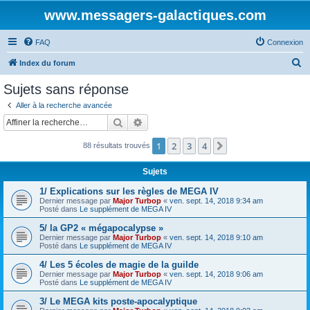
www.messagers-galactiques.com
FAQ
Connexion
R
Index du forum
e
Sujets sans réponse
c
Aller à la recherche avancée
h
Rechercher
Recherche avancée
e
1
2
3
4
Suivante
88 résultats trouvés
r
c
Sujets
h
1/ Explications sur les règles de MEGA IV
e
Dernier message par
Major Turbop
«
ven. sept. 14, 2018 9:34 am
Posté dans
Le supplément de MEGA IV
r
5/ la GP2 « mégapocalypse »
Dernier message par
Major Turbop
«
ven. sept. 14, 2018 9:10 am
Posté dans
Le supplément de MEGA IV
4/ Les 5 écoles de magie de la guilde
Dernier message par
Major Turbop
«
ven. sept. 14, 2018 9:06 am
Posté dans
Le supplément de MEGA IV
3/ Le MEGA kits poste-apocalyptique