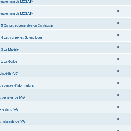
supplément de MEGA IV
0
supplément de MEGA IV
0
 5 Contes et Légendes du Continuum
0
4 Les contextes Scientifiques
0
3 Le Matériel
0
 1 La Guilde
0
clopédie (V8)
0
s sources d'informations
0
s planètes de l'AG
0
 vie dans l'AG
0
s habitants de l'AG