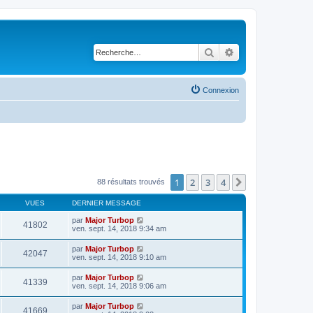
Rechercher
Recherche avancé
Connexion
1
2
3
4
Suivante
88 résultats trouvés
VUES
DERNIER MESSAGE
par
Major Turbop
41802
ven. sept. 14, 2018 9:34 am
par
Major Turbop
42047
ven. sept. 14, 2018 9:10 am
par
Major Turbop
41339
ven. sept. 14, 2018 9:06 am
par
Major Turbop
41669