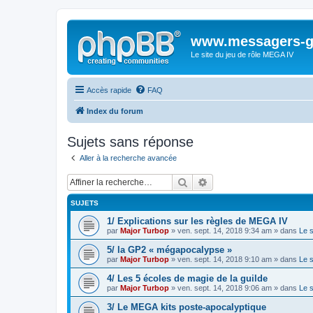
www.messagers-g
Le site du jeu de rôle MEGA IV
Accès rapide
FAQ
Index du forum
Sujets sans réponse
Aller à la recherche avancée
Rechercher
Recherche avancée
SUJETS
1/ Explications sur les règles de MEGA IV
par
Major Turbop
» ven. sept. 14, 2018 9:34 am » dans
Le 
5/ la GP2 « mégapocalypse »
par
Major Turbop
» ven. sept. 14, 2018 9:10 am » dans
Le 
4/ Les 5 écoles de magie de la guilde
par
Major Turbop
» ven. sept. 14, 2018 9:06 am » dans
Le 
3/ Le MEGA kits poste-apocalyptique