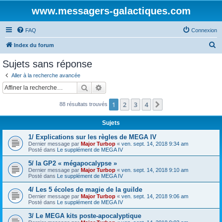
www.messagers-galactiques.com
FAQ
Connexion
R
Index du forum
e
Sujets sans réponse
c
Aller à la recherche avancée
h
Rechercher
Recherche avancée
e
1
2
3
4
Suivante
88 résultats trouvés
r
c
Sujets
h
1/ Explications sur les règles de MEGA IV
e
Dernier message par
Major Turbop
«
ven. sept. 14, 2018 9:34 am
Posté dans
Le supplément de MEGA IV
r
5/ la GP2 « mégapocalypse »
Dernier message par
Major Turbop
«
ven. sept. 14, 2018 9:10 am
Posté dans
Le supplément de MEGA IV
4/ Les 5 écoles de magie de la guilde
Dernier message par
Major Turbop
«
ven. sept. 14, 2018 9:06 am
Posté dans
Le supplément de MEGA IV
3/ Le MEGA kits poste-apocalyptique