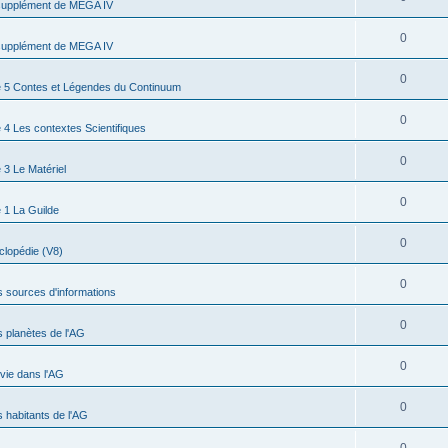
supplément de MEGA IV
0
supplément de MEGA IV
0
 5 Contes et Légendes du Continuum
0
4 Les contextes Scientifiques
0
3 Le Matériel
0
 1 La Guilde
0
clopédie (V8)
0
s sources d'informations
0
s planètes de l'AG
0
 vie dans l'AG
0
s habitants de l'AG