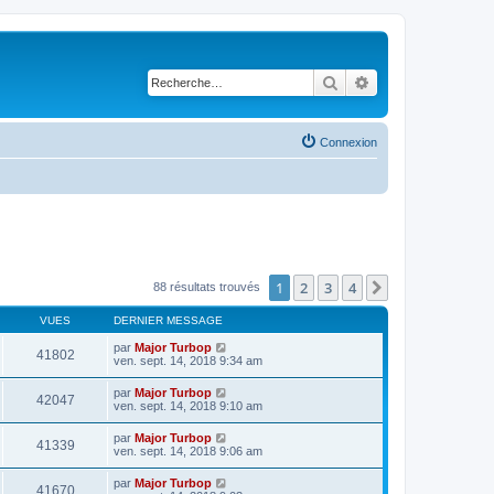
Rechercher
Recherche avancé
Connexion
1
2
3
4
Suivante
88 résultats trouvés
VUES
DERNIER MESSAGE
par
Major Turbop
41802
ven. sept. 14, 2018 9:34 am
par
Major Turbop
42047
ven. sept. 14, 2018 9:10 am
par
Major Turbop
41339
ven. sept. 14, 2018 9:06 am
par
Major Turbop
41670