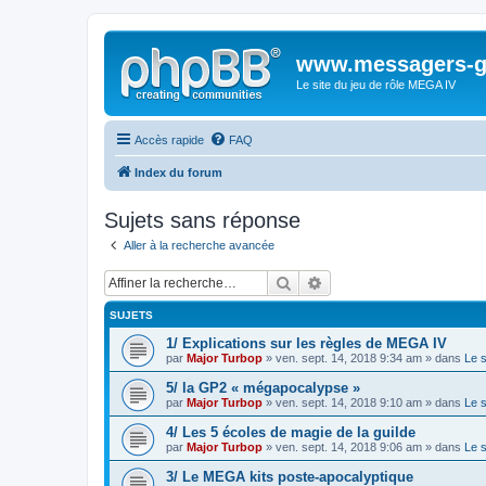
www.messagers-g
Le site du jeu de rôle MEGA IV
Accès rapide
FAQ
Index du forum
Sujets sans réponse
Aller à la recherche avancée
Rechercher
Recherche avancée
SUJETS
1/ Explications sur les règles de MEGA IV
par
Major Turbop
» ven. sept. 14, 2018 9:34 am » dans
Le 
5/ la GP2 « mégapocalypse »
par
Major Turbop
» ven. sept. 14, 2018 9:10 am » dans
Le 
4/ Les 5 écoles de magie de la guilde
par
Major Turbop
» ven. sept. 14, 2018 9:06 am » dans
Le 
3/ Le MEGA kits poste-apocalyptique